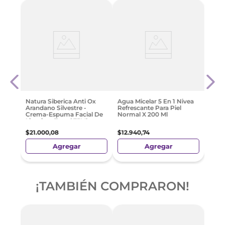
Kit V
etox
Desm
Dada
$
13
.
Natura Siberica Anti Ox
Agua Micelar 5 En 1 Nivea
Arandano Silvestre -
Refrescante Para Piel
Crema-Espuma Facial De
Normal X 200 Ml
Limpieza Travel 75Ml
$
21
.
000
,
08
$
12
.
940
,
74
Agregar
Agregar
¡TAMBIÉN COMPRARON!