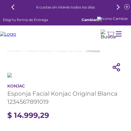
6 cuotas sin interés todos los días
Elegí tu forma de Entrega
Cambiar
Cuidado Personal
Cuidado de la piel
Limpieza
KONJAC
Esponja Facial Konjac Original Blanca
1234567891019
$
14
.
999
,
29