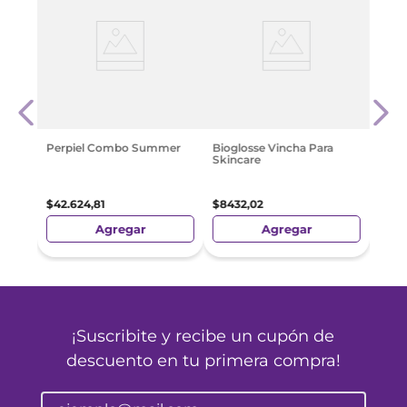
c
Biog
Refr
Desc
$
12
.
2
Perpiel Combo Summer
Bioglosse Vincha Para
Skincare
$
42
.
624
,
81
$
8432
,
02
Agregar
Agregar
¡Suscribite y recibe un cupón de
descuento en tu primera compra!