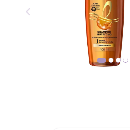
reti
tint