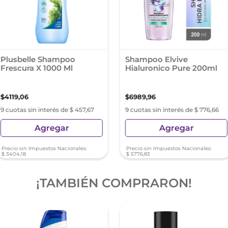
Plusbelle Shampoo
Shampoo Elvive
Frescura X 1000 Ml
Hialuronico Pure 200ml
$
4119
,
06
$
6989
,
96
9 cuotas sin interés de $ 457,67
9 cuotas sin interés de $ 776,66
Agregar
Agregar
Precio sin Impuestos Nacionales:
Precio sin Impuestos Nacionales:
$
3404
,
18
$
5776
,
83
¡TAMBIÉN COMPRARON!