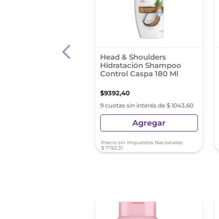
poo Fructis Regarga
Head & Shoulders
tiva 200ml
Hidratación Shampoo
Control Caspa 180 Ml
0
,
03
$
9392
,
40
s sin interés de $ 610,00
9 cuotas sin interés de $ 1043,60
Agregar
Agregar
sin Impuestos Nacionales:
Precio sin Impuestos Nacionales:
21
$
7762
,
31