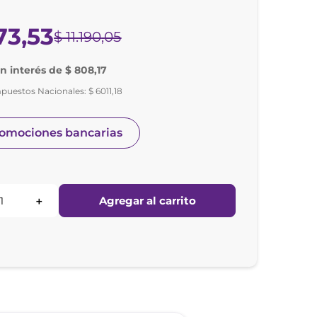
73
,
53
$
11
.
190
,
05
in interés de $ 808,17
mpuestos Nacionales:
$
6011
,
18
romociones bancarias
Agregar al carrito
＋