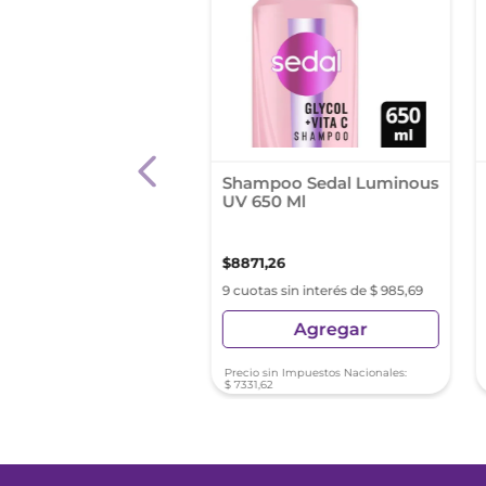
poo Sedal
Shampoo Sedal Luminous
idas 190 Ml Botella
UV 650 Ml
,
85
$
8871
,
26
s sin interés de $ 379,53
9 cuotas sin interés de $ 985,69
Agregar
Agregar
sin Impuestos Nacionales:
Precio sin Impuestos Nacionales:
02
$
7331
,
62