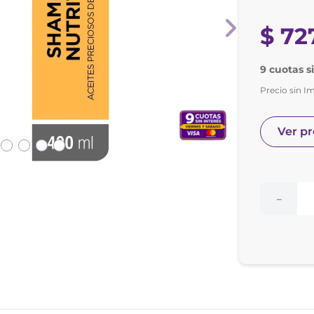
nol
ura
$
72
9 cuotas s
Precio sin I
Ver p
－