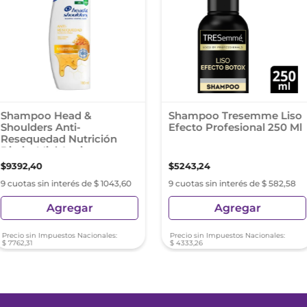
Shampoo Head &
Shampoo Tresemme Liso
Shoulders Anti-
Efecto Profesional 250 Ml
Resequedad Nutrición
Diaria, Miel Aceites y
Esenciales 180 Ml
$
9392
,
40
$
5243
,
24
9 cuotas sin interés de $ 1043,60
9 cuotas sin interés de $ 582,58
Agregar
Agregar
Precio sin Impuestos Nacionales:
Precio sin Impuestos Nacionales:
$
7762
,
31
$
4333
,
26