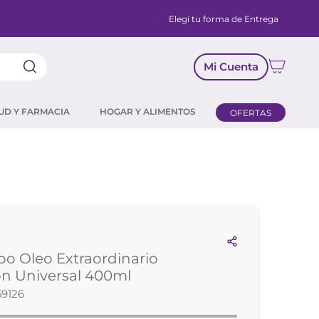
Elegí tu forma de Entrega
Mi Cuenta
UD Y FARMACIA
HOGAR Y ALIMENTOS
OFERTAS
o Oleo Extraordinario
on Universal 400ml
59126