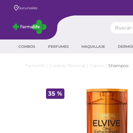
Envío GRATIS a todo el país desde $80.000
Sucursales
Buscar pr
TÉRMIN
COMBOS
PERFUMES
MAQUILLAJE
DERMO
prot
ser
Cuidado Personal
Capilar
Shampoo
crea
sha
35 %
prot
agua
corr
masc