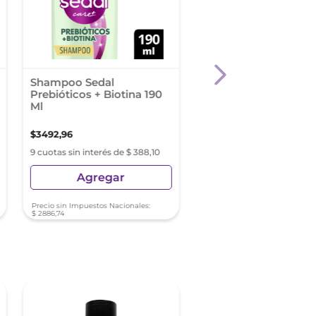
Shampoo Sedal
Triatop By Medicasp
Prebióticos + Biotina 190
Clinical Shampoo X 
Ml
$
3492
,
96
$
23
.
349
,
99
9 cuotas sin interés de $ 388,10
9 cuotas sin interés de $ 2
Agregar
Agregar
Precio sin Impuestos Nacionales:
Precio sin Impuestos Nacionale
$
2886
,
74
$
19
.
297
,
51