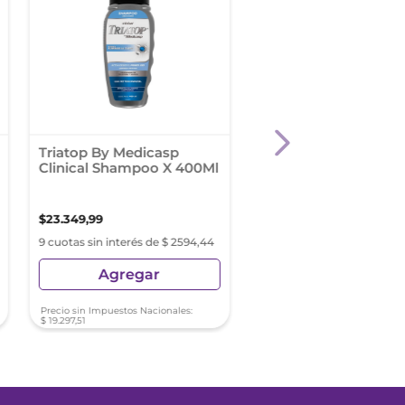
Triatop By Medicasp
Triatop By Medicasp
Clinical Shampoo X 400Ml
Clinical Shampoo X 
$
23
.
349
,
99
$
14
.
250
,
00
9 cuotas sin interés de $ 2594,44
9 cuotas sin interés de $ 15
Agregar
Agregar
Precio sin Impuestos Nacionales:
Precio sin Impuestos Nacionale
$
19
.
297
,
51
$
11
.
776
,
86