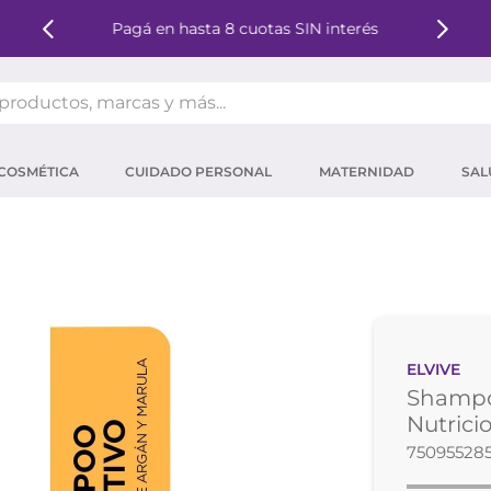
Pagá en hasta 8 cuotas SIN interés
oductos, marcas y más...
OS MÁS BUSCADOS
COSMÉTICA
CUIDADO PERSONAL
MATERNIDAD
SAL
ector solar
um
tina
mpoo
eina
ELVIVE
 micelar
Shampo
ector
Nutrici
75095528
ara pestañas