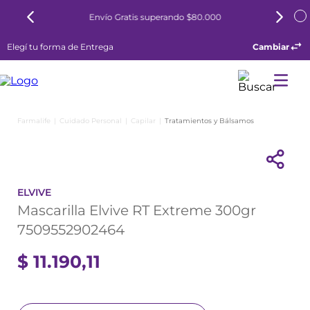
6 cuotas sin interés todos los días
Elegí tu forma de Entrega
Cambiar
Cuidado Personal
Capilar
Tratamientos y Bálsamos
ELVIVE
Mascarilla Elvive RT Extreme 300gr
7509552902464
$
11
.
190
,
11