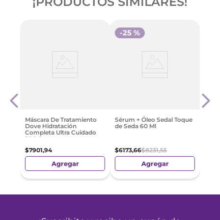
¡PRODUCTOS SIMILARES!
-
25 %
-
3
Masca
Food
$
90
Máscara De Tratamiento
Sérum + Óleo Sedal Toque
Dove Hidratación
de Seda 60 Ml
Completa Ultra Cuidado
300 G
$
7901
,
94
$
6173
,
66
$
8231
,
55
Agregar
Agregar
¡TAMBIÉN COMPRARON!