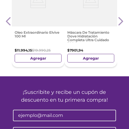
e
Masca
Pant
Rest
$
13
.
Oleo Extraordinario Elvive
Máscara De Tratamiento
100 Ml
Dove Hidratación
Completa Ultra Cuidado
300 G
$
11
.
994
,
15
$
19
.
990
,
25
$
7901
,
94
Agregar
Agregar
¡Suscribite y recibe un cupón de
descuento en tu primera compra!