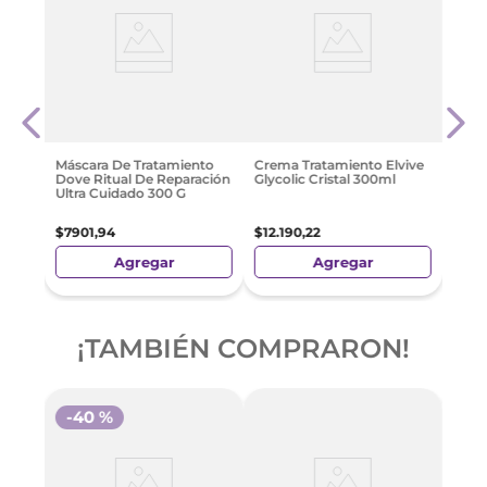
Óleo
Dove
ml
$
14
.
Máscara De Tratamiento
Crema Tratamiento Elvive
Dove Ritual De Reparación
Glycolic Cristal 300ml
Ultra Cuidado 300 G
$
7901
,
94
$
12
.
190
,
22
Agregar
Agregar
¡TAMBIÉN COMPRARON!
-
40 %