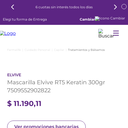
6 cuotas sin interés todos los días
Elegí tu forma de Entrega
Cambiar
Cuidado Personal
Capilar
Tratamientos y Bálsamos
ELVIVE
Mascarilla Elvive RT5 Keratin 300gr
7509552902822
$
11
.
190
,
11
Ver promociones bancarias