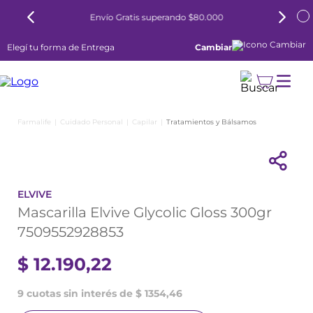
80.000
6 cuotas sin interés todos los días
Elegí tu forma de Entrega
Cambiar
Cuidado Personal
Capilar
Tratamientos y Bálsamos
ELVIVE
Mascarilla Elvive Glycolic Gloss 300gr
7509552928853
$
12
.
190
,
22
9 cuotas sin interés de $ 1354,46