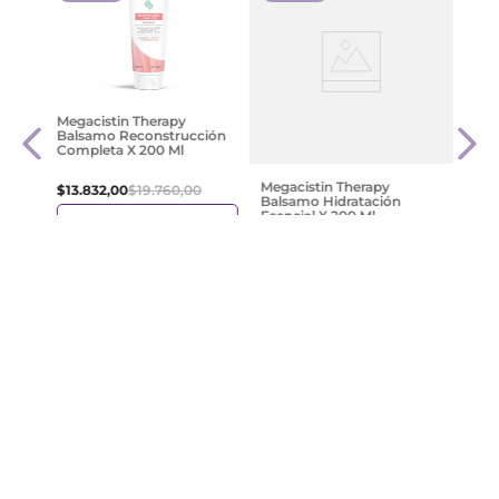
rvive
Másc
Megacistin Therapy
Dove
Balsamo Reconstrucción
250 
Completa X 200 Ml
$
875
Megacistin Therapy
$
13
.
832
,
00
$
19
.
760
,
00
Balsamo Hidratación
Esencial X 200 Ml
Agregar
$
12
.
376
,
00
$
17
.
680
,
00
Agregar
¡Suscribite y recibe un cupón de
descuento en tu primera compra!