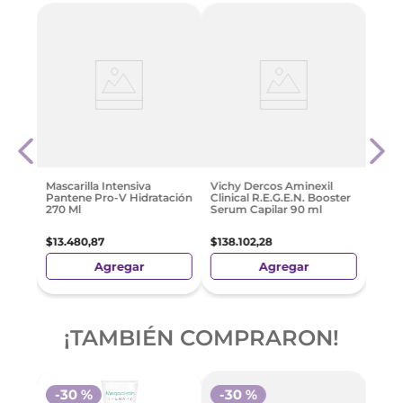
Séru
a
Seda
0 Ml
$
88
Mascarilla Intensiva
Vichy Dercos Aminexil
Pantene Pro-V Hidratación
Clinical R.E.G.E.N. Booster
e
270 Ml
Serum Capilar 90 ml
$
13
.
480
,
87
$
138
.
102
,
28
Agregar
Agregar
¡TAMBIÉN COMPRARON!
-
30 %
-
30 %
-
3