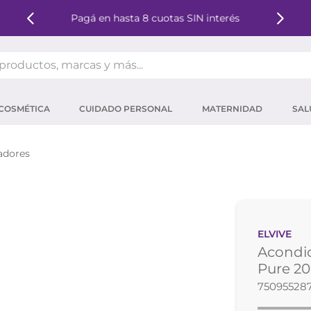
Pagá en hasta 8 cuotas SIN interés
oductos, marcas y más...
OS MÁS BUSCADOS
COSMÉTICA
CUIDADO PERSONAL
MATERNIDAD
SAL
ector solar
um
adores
tina
mpoo
eina
ELVIVE
ector
Acondic
 micelar
Pure 2
75095528
ara pestañas