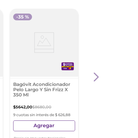
-
35 %
-
30 %
Tio Nacho
Acondicionador
Bagóvit Acondicionador
Herbolaria Milenaria 
Pelo Largo Y Sin Frizz X
415Ml
350 Ml
$
8224
,
99
$
11
.
749
,
99
$
5642
,
00
$
8680
,
00
9 cuotas sin interés de $ 91
9 cuotas sin interés de $ 626,88
Agregar
Agregar