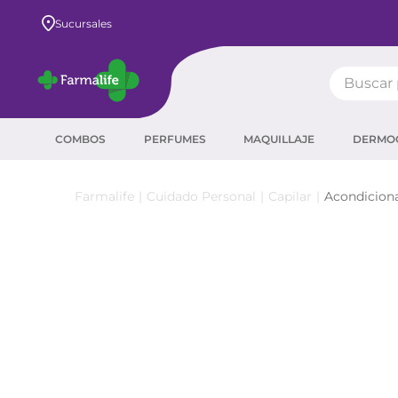
Envío GRATIS a todo el país desde $80.000
Sucursales
Buscar pr
TÉRMIN
COMBOS
PERFUMES
MAQUILLAJE
DERMO
prot
ser
Cuidado Personal
Capilar
Acondicion
crea
sha
prot
corr
agua
másc