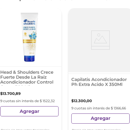
Head & Shoulders Crece
Fuerte Desde La Raíz
Capilatis Acondicionador
Acondicionador Control
Ph Extra Acido X 350Ml
Caspa 300 Ml
$
13
.
700
,
89
$
12
.
300
,
00
9 cuotas sin interés de $ 1522,32
9 cuotas sin interés de $ 1366,66
Agregar
Agregar