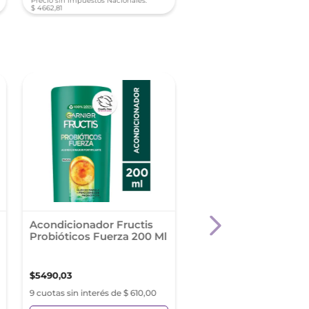
Precio sin Impuestos Nacionales:
Precio sin Impuestos Nacionale
$
4662
,
81
$
6797
,
51
Acondicionador Fructis
Acondicionador Fruc
Probióticos Fuerza 200 Ml
Probióticos Fuerza 3
$
5490
,
03
$
7990
,
04
9 cuotas sin interés de $ 610,00
9 cuotas sin interés de $ 8