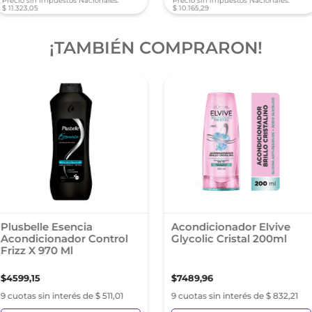
Precio sin Impuestos Nacionales:
Precio sin Impuestos Nacionales:
$
11
.
323
,
05
$
10
.
165
,
29
¡TAMBIÉN COMPRARON!
Plusbelle Esencia
Acondicionador Elvive
Acondicionador Control
Glycolic Cristal 200ml
Frizz X 970 Ml
$
4599
,
15
$
7489
,
96
9 cuotas sin interés de $ 511,01
9 cuotas sin interés de $ 832,21