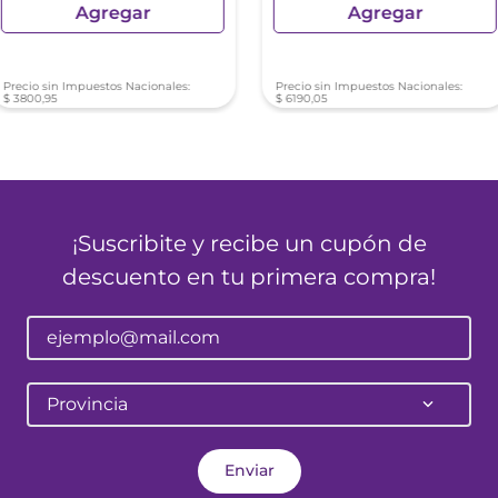
Agregar
Agregar
Precio sin Impuestos Nacionales:
Precio sin Impuestos Nacionales:
$
3800
,
95
$
6190
,
05
¡Suscribite y recibe un cupón de
descuento en tu primera compra!
Provincia
Enviar