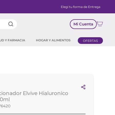
Elegí tu forma de Entrega
Mi Cuenta
UD Y FARMACIA
HOGAR Y ALIMENTOS
OFERTAS
ionador Elvive Hialuronico
00ml
76420