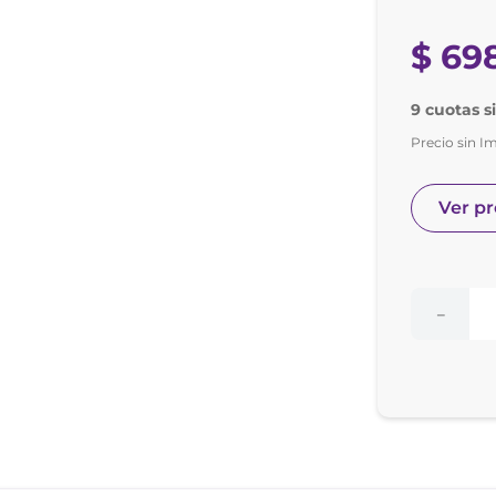
e posay
odorante
$
69
9 cuotas s
Precio sin I
Ver p
－