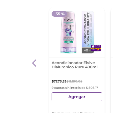
-
35 %
dicionador Elvive
Acondicionador Elvive
rvive 200ml
Hialuronico Pure 400ml
9
,
96
$
7273
,
53
$
11
.
190
,
05
s sin interés de $ 776,66
9 cuotas sin interés de $ 808,17
Agregar
Agregar