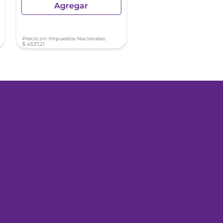
Agregar
Agregar
Precio sin Impuestos Nacionales:
Precio sin Impuestos Nacionale
$
4537
,
21
$
6603
,
34