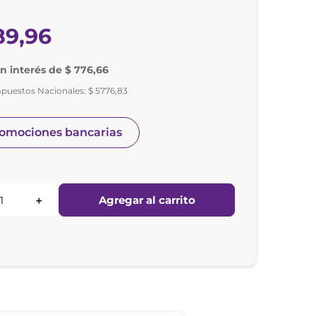
89
,
96
in interés de $ 776,66
mpuestos Nacionales:
$
5776
,
83
romociones bancarias
Agregar al carrito
＋