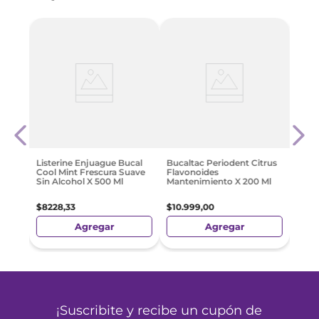
-
3
 500
Buca
al
Flav
200 
$
76
Listerine Enjuague Bucal
Bucaltac Periodent Citrus
Cool Mint Frescura Suave
Flavonoides
Sin Alcohol X 500 Ml
Mantenimiento X 200 Ml
$
8228
,
33
$
10
.
999
,
00
Agregar
Agregar
¡Suscribite y recibe un cupón de