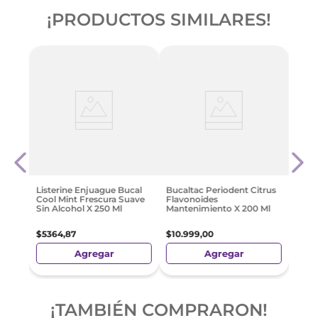
¡PRODUCTOS SIMILARES!
 Mint
Buca
Colu
$
14
.
Listerine Enjuague Bucal
Bucaltac Periodent Citrus
Cool Mint Frescura Suave
Flavonoides
Sin Alcohol X 250 Ml
Mantenimiento X 200 Ml
$
5364
,
87
$
10
.
999
,
00
Agregar
Agregar
¡TAMBIÉN COMPRARON!