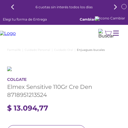
6 cuotas sin interés todos los días
Elegí tu forma de Entrega
Cambiar
Cuidado Personal
Cuidado Oral
Enjuagues bucales
COLGATE
Elmex Sensitive 110Gr Cre Den
8718951213524
$
13
.
094
,
77