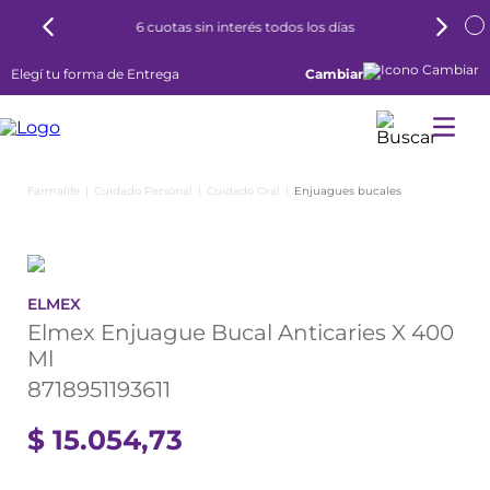
6 cuotas sin interés todos los días
Elegí tu forma de Entrega
Cambiar
Cuidado Personal
Cuidado Oral
Enjuagues bucales
ELMEX
Elmex Enjuague Bucal Anticaries X 400
Ml
8718951193611
$
15
.
054
,
73