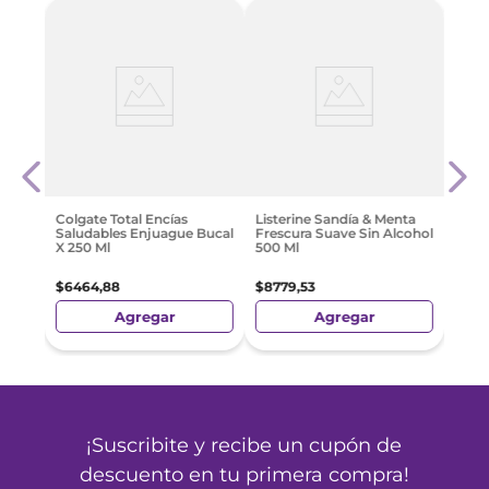
 500
List
al
Cool
Sin A
$
822
Colgate Total Encías
Listerine Sandía & Menta
Saludables Enjuague Bucal
Frescura Suave Sin Alcohol
X 250 Ml
500 Ml
$
6464
,
88
$
8779
,
53
Agregar
Agregar
¡Suscribite y recibe un cupón de
descuento en tu primera compra!