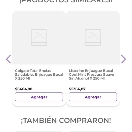
List
cal
Cool
Sin A
$
822
Colgate Total Encías
Listerine Enjuague Bucal
Saludables Enjuague Bucal
Cool Mint Frescura Suave
X 250 Ml
Sin Alcohol X 250 Ml
$
6464
,
88
$
5364
,
87
Agregar
Agregar
¡TAMBIÉN COMPRARON!