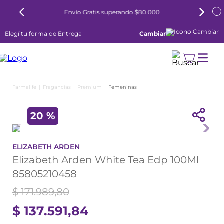
o $80.000
6 cuotas sin interés todos los días
Elegí tu forma de Entrega
Cambiar
Fragancias
Premium
Femeninas
20 %
ELIZABETH ARDEN
Elizabeth Arden White Tea Edp 100Ml
85805210458
$
171
.
989
,
80
$
137
.
591
,
84