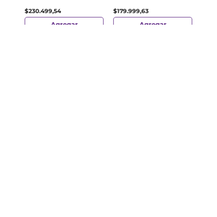
$
26
$
230
.
499
,
54
$
179
.
999
,
63
Agregar
Agregar
¡Suscribite y recibe un cupón de
descuento en tu primera compra!
Provincia
Enviar