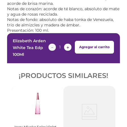
acorde de brisa marina.
Notas de corazón: acorde de té blanco, absoluto de mate
y agua de rosas reciclada.
Notas de fondo: absoluto de haba tonka de Venezuela,
trío de almizcles y madera de ámbar.
Presentación: 100 ml.
Elizabeth Arden
－
＋
Agregar al carrito
White Tea Edp
100Ml
¡PRODUCTOS SIMILARES!
tense
Narc
Issey Miyake Solar Violet