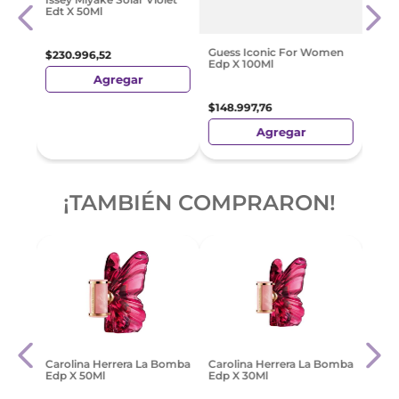
Noir
Edt X 50Ml
Lotio
10 Ml
$
333
Guess Iconic For Women
$
230
.
996
,
52
Edp X 100Ml
Agregar
$
148
.
997
,
76
Agregar
¡TAMBIÉN COMPRARON!
n
Dior
Carolina Herrera La Bomba
Carolina Herrera La Bomba
Edp X 50Ml
Edp X 30Ml