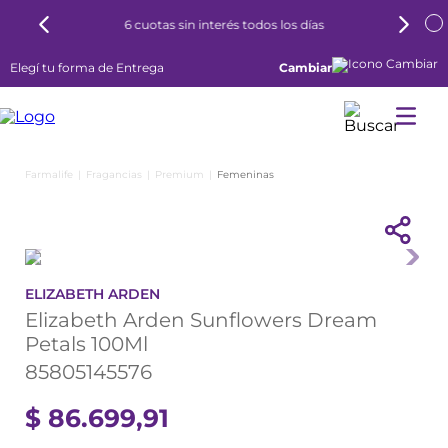
6 cuotas sin interés todos los días
Elegí tu forma de Entrega
Cambiar
Fragancias
Premium
Femeninas
ELIZABETH ARDEN
Elizabeth Arden Sunflowers Dream
Petals 100Ml
85805145576
$
86
.
699
,
91