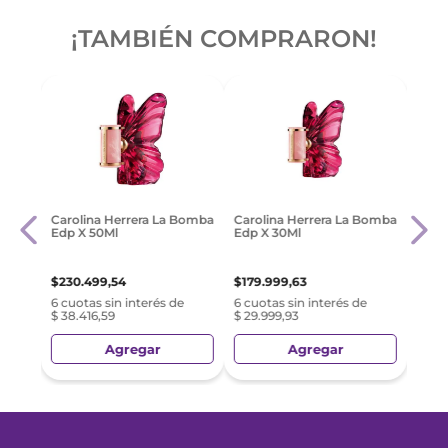
¡TAMBIÉN COMPRARON!
ow
Ysl B
Carolina Herrera La Bomba
Carolina Herrera La Bomba
 Edt
Fem 
Edp X 50Ml
Edp X 30Ml
$
279
$
230
.
499
,
54
$
179
.
999
,
63
e
6 cuo
6 cuotas sin interés de
6 cuotas sin interés de
$ 46.
$ 38.416,59
$ 29.999,93
Agregar
Agregar