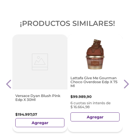
¡PRODUCTOS SIMILARES!
oison
Jean 
Lattafa Give Me Gourman
l
Le P
Choco Overdose Edp X 75
80Ml
Ml
$
29
Versace Dyan Blush Pink
$
99
.
989
,
90
Edp X 30Ml
e
6 cuotas sin interés de
$ 16.664,98
$
194
.
997
,
07
Agregar
Agregar