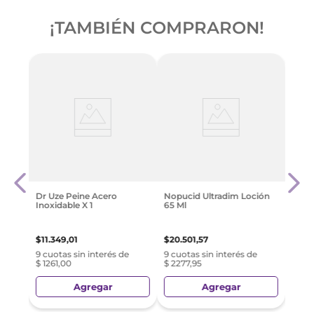
¡TAMBIÉN COMPRARON!
e
Nopu
ion +
Ahor
$
23
.
Dr Uze Peine Acero
Nopucid Ultradim Loción
Inoxidable X 1
65 Ml
e
9 cuo
$ 25
$
11
.
349
,
01
$
20
.
501
,
57
9 cuotas sin interés de
9 cuotas sin interés de
$ 1261,00
$ 2277,95
Agregar
Agregar