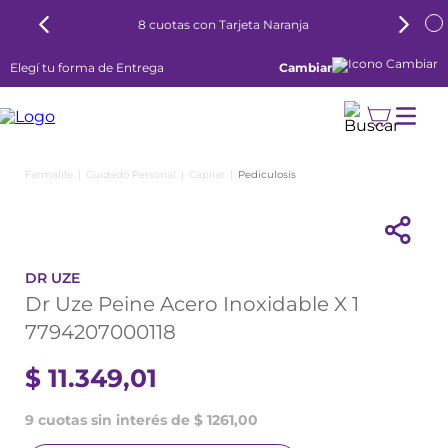
8 cuotas con Tarjeta Naranja
Elegí tu forma de Entrega
Cambiar
Cuidado Personal
Capilar
Pediculosis
DR UZE
Dr Uze Peine Acero Inoxidable X 1
7794207000118
$
11
.
349
,
01
9 cuotas sin interés de $ 1261,00