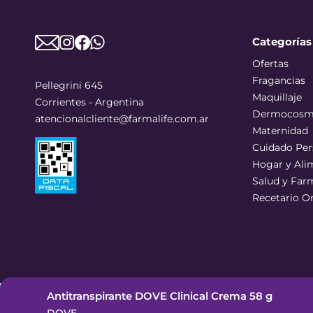
Categorías
Ofertas
Fragancias
Pellegrini 645
Maquillaje
Corrientes - Argentina
Dermocosm
atencionalcliente@farmalife.com.ar
Maternidad
Cuidado Per
Hogar y Ali
Salud y Far
Recetario O
Antitranspirante DOVE Clinical Crema 58 g
©
2026
Todos los derechos reservados