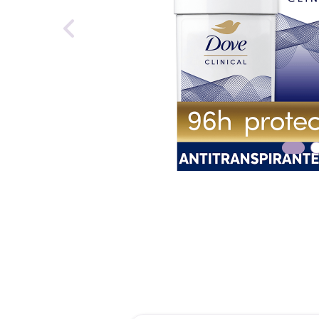
reti
tint