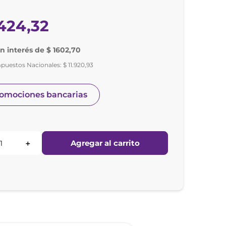
424
,
32
in interés de $ 1602,70
mpuestos Nacionales:
$
11
.
920
,
93
romociones bancarias
Agregar al carrito
＋