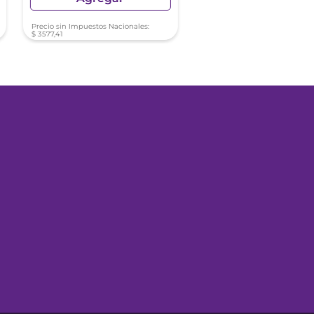
Precio sin Impuestos Nacionales:
Precio sin Impuestos Nacionale
$
3577
,
41
$
3577
,
50