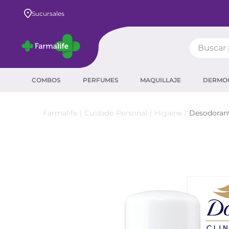
Envío GRATIS a todo el país desde $80.000
Sucursales
Buscar pr
TÉRMIN
COMBOS
PERFUMES
MAQUILLAJE
DERMO
prot
ser
Cuidado Personal
Higiene
Desodoran
crea
sha
prot
agua
corr
masc