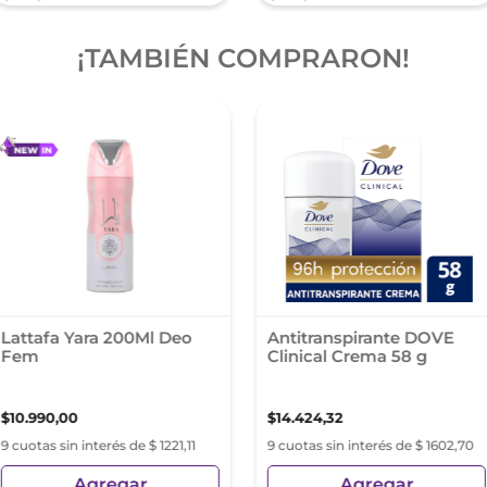
¡TAMBIÉN COMPRARON!
Lattafa Yara 200Ml Deo
Antitranspirante DOVE
Fem
Clinical Crema 58 g
$
10
.
990
,
00
$
14
.
424
,
32
9 cuotas sin interés de $ 1221,11
9 cuotas sin interés de $ 1602,70
Agregar
Agregar