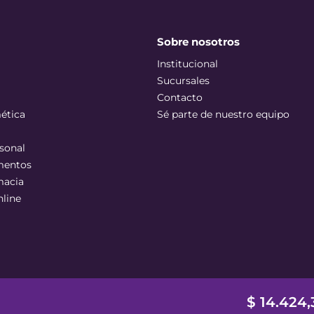
Sobre nosotros
Institucional
Sucursales
Contacto
ética
Sé parte de nuestro equipo
sonal
mentos
macia
nline
$
14
.
424
,