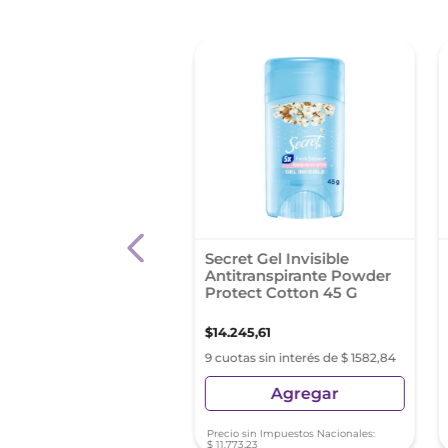
dorante En Aerosol
Secret Gel Invisible
n Park 250Ml
Antitranspirante Powder
Protect Cotton 45 G
0
,
00
$
14
.
245
,
61
s sin interés de $ 666,66
9 cuotas sin interés de $ 1582,84
Agregar
Agregar
sin Impuestos Nacionales:
Precio sin Impuestos Nacionales:
68
$
11
.
773
,
23