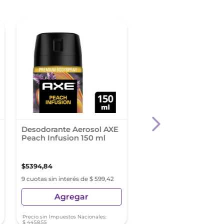
Desodorante Aerosol AXE
Antitranspirante DO
Peach Infusion 150 ml
Clinical Crema 58 g
$
5394
,
84
$
14
.
424
,
32
9 cuotas sin interés de $ 599,42
9 cuotas sin interés de $ 1
Agregar
Agregar
Precio sin Impuestos Nacionales:
Precio sin Impuestos Nacionale
$
4458
,
55
$
11
.
920
,
93