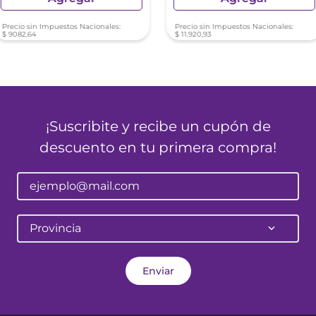
Precio sin Impuestos Nacionales:
Precio sin Impuestos Nacionales:
$
9082
,
64
$
11
.
920
,
93
¡Suscribite y recibe un cupón de
descuento en tu primera compra!
Provincia
Enviar