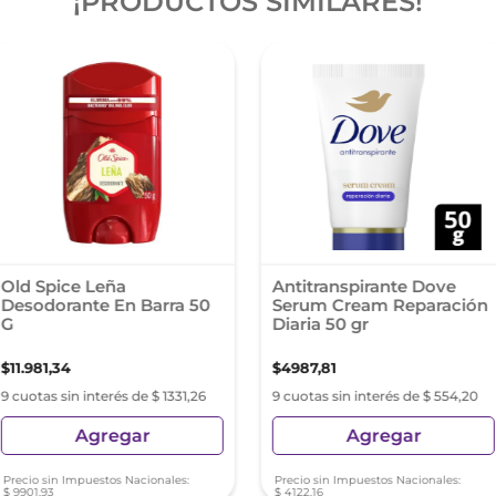
¡PRODUCTOS SIMILARES!
Old Spice Leña
Antitranspirante Dove
Desodorante En Barra 50
Serum Cream Reparación
G
Diaria 50 gr
$
11
.
981
,
34
$
4987
,
81
9 cuotas sin interés de $ 1331,26
9 cuotas sin interés de $ 554,20
Agregar
Agregar
Precio sin Impuestos Nacionales:
Precio sin Impuestos Nacionales:
$
9901
,
93
$
4122
,
16