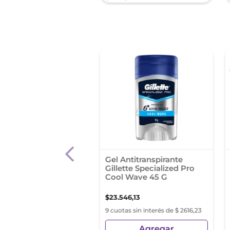
dorante Vichy
Gel Antitranspirante
ranspirante 7 Días
Gillette Specialized Pro
ma
Cool Wave 45 G
41
,
21
$
23
.
546
,
13
as sin interés de $ 6204,57
9 cuotas sin interés de $ 2616,23
Agregar
Agregar