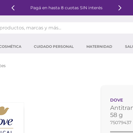
Pagá en hasta 8 cuotas SIN interés
oductos, marcas y más...
OS MÁS BUSCADOS
COSMÉTICA
CUIDADO PERSONAL
MATERNIDAD
SAL
ector solar
um
tes
tina
mpoo
eina
DOVE
 micelar
Antitra
ector
58 g
75079437
ara pestañas