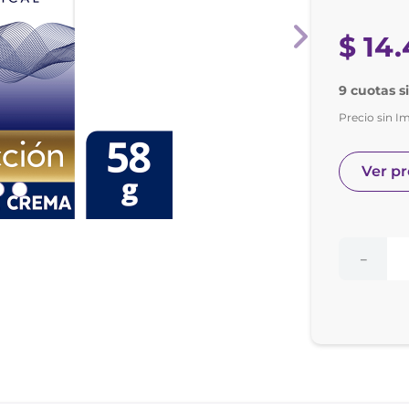
nol
ura
$
14
.
9 cuotas s
Precio sin I
Ver p
－