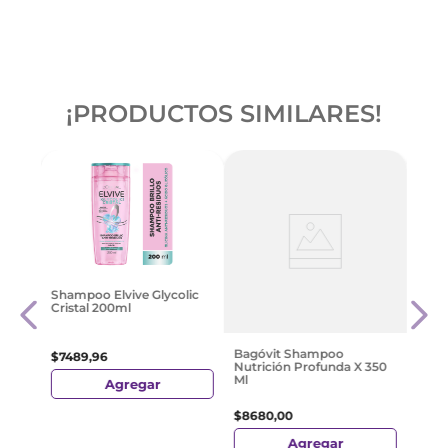
¡PRODUCTOS SIMILARES!
odbye
Sha
Shampoo Elvive Glycolic
Kerat
Cristal 200ml
$
524
Bagóvit Shampoo
$
7489
,
96
Nutrición Profunda X 350
Ml
Agregar
$
8680
,
00
Agregar