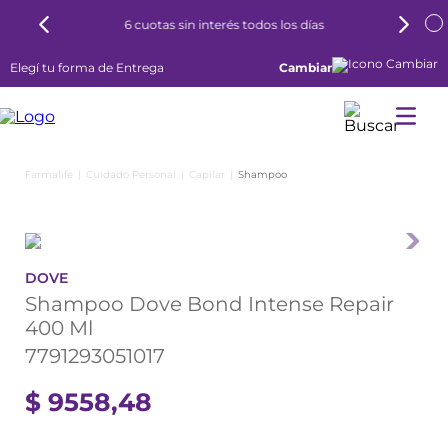
6 cuotas sin interés todos los días
Elegí tu forma de Entrega
Cambiar
Cuidado Personal
Capilar
Shampoo
DOVE
Shampoo Dove Bond Intense Repair
400 Ml
7791293051017
$
9558
,
48