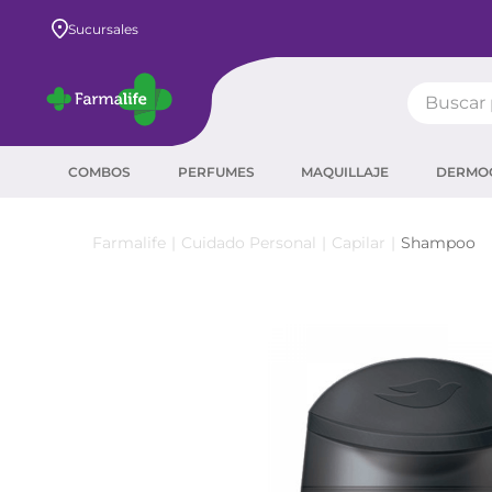
de $80.000
Pagá en hasta 8 cuotas SIN interés
Sucursales
Buscar pr
TÉRMIN
COMBOS
PERFUMES
MAQUILLAJE
DERMO
prot
ser
Cuidado Personal
Capilar
Shampoo
sha
crea
prot
agua
corr
másc