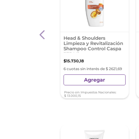
 & Shoulders Crece
Head & Shoulders
e Desde La Raíz 180
Limpieza y Revitalización
hampoo
Shampoo Control Caspa
375 Ml
,
40
$
15
.
730
,
18
s sin interés de $ 1565,40
6 cuotas sin interés de $ 2621,69
Agregar
Agregar
sin Impuestos Nacionales:
Precio sin Impuestos Nacionales:
31
$
13
.
000
,
15