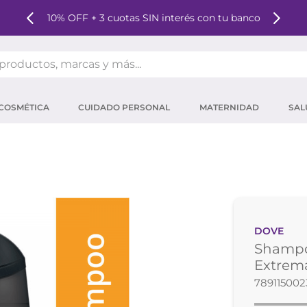
10% OFF + 3 cuotas SIN interés con tu banco
oductos, marcas y más...
OS MÁS BUSCADOS
COSMÉTICA
CUIDADO PERSONAL
MATERNIDAD
SAL
ector solar
um
mpoo
tina
eina
DOVE
 micelar
Shampo
ector
Extrem
789115002
ara pestañas