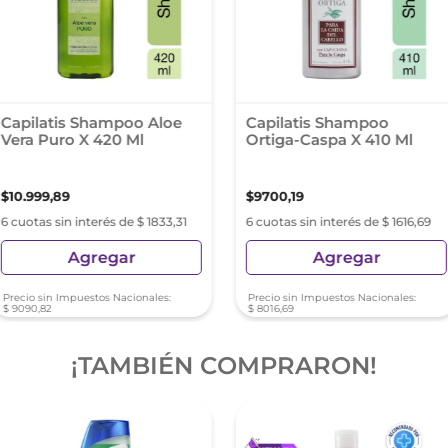
Capilatis Shampoo Aloe
Capilatis Shampoo
Vera Puro X 420 Ml
Ortiga-Caspa X 410 Ml
$
10
.
999
,
89
$
9700
,
19
6 cuotas sin interés de $ 1833,31
6 cuotas sin interés de $ 1616,69
Agregar
Agregar
Precio sin Impuestos Nacionales:
Precio sin Impuestos Nacionales:
$
9090
,
82
$
8016
,
69
¡TAMBIÉN COMPRARON!