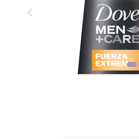
reti
tint