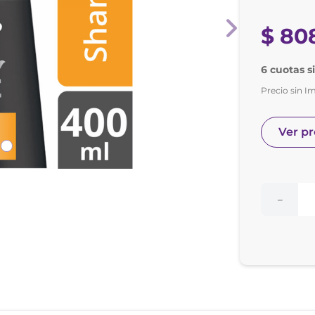
nol
ura
$
80
6 cuotas s
Precio sin I
Ver p
－