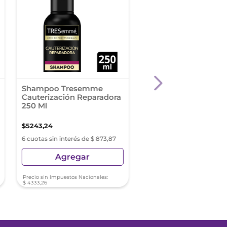
Shampoo Tresemme
Shampoo Tresemme
Cauterización Reparadora
Brillo Lamelar 250 Ml
250 Ml
$
5243
,
24
$
5243
,
24
6 cuotas sin interés de $ 873,87
6 cuotas sin interés de $ 8
Agregar
Agregar
Precio sin Impuestos Nacionales:
Precio sin Impuestos Nacionale
$
4333
,
26
$
4333
,
26