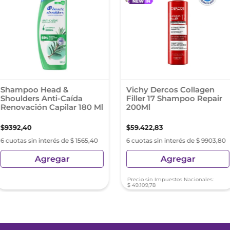
Shampoo Head &
Vichy Dercos Collagen
Shoulders Anti-Caída
Filler 17 Shampoo Repair
Renovación Capilar 180 Ml
200Ml
$
9392
,
40
$
59
.
422
,
83
6 cuotas sin interés de $ 1565,40
6 cuotas sin interés de $ 9903,80
Agregar
Agregar
Precio sin Impuestos Nacionales:
$
49
.
109
,
78