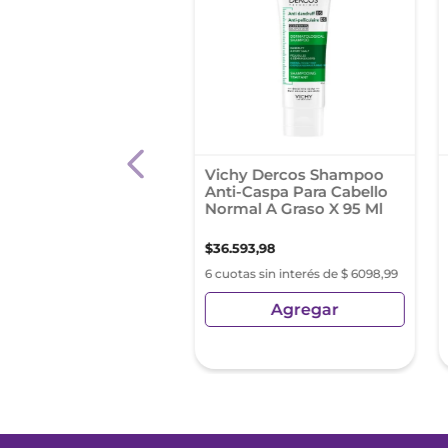
poo Fructis
Vichy Dercos Shampoo
bye Daños 200ml
Anti-Caspa Para Cabello
Normal A Graso X 95 Ml
0
,
03
$
36
.
593
,
98
s sin interés de $ 915,00
6 cuotas sin interés de $ 6098,99
Agregar
Agregar
sin Impuestos Nacionales:
21