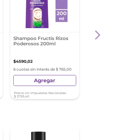
Shampoo Fructis Rizos
Shampoo Tresemme
Poderosos 200ml
Keratina Antifrizz 50
$
4590
,
02
$
8707
,
39
6 cuotas sin interés de $ 765,00
6 cuotas sin interés de $ 14
Agregar
Agregar
Precio sin Impuestos Nacionales:
Precio sin Impuestos Nacionale
$
3793
,
40
$
7196
,
19