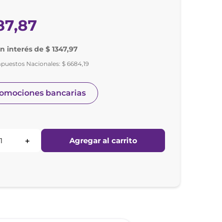
87
,
87
in interés de $ 1347,97
mpuestos Nacionales:
$
6684
,
19
romociones bancarias
Agregar al carrito
＋