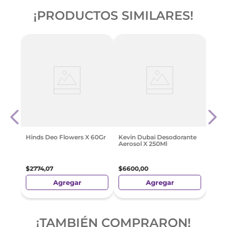
¡PRODUCTOS SIMILARES!
Deso
re
Body
l
$
554
Hinds Deo Flowers X 60Gr
Kevin Dubai Desodorante
Aerosol X 250Ml
$
2774
,
07
$
6600
,
00
Agregar
Agregar
¡TAMBIÉN COMPRARON!