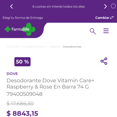
6 cuotas sin interés todos los días
Elegí tu forma de Entrega
Cambiar
Cuidado Personal
Higiene
Desodorantes
50 %
DOVE
Desodorante Dove Vitamin Care+
Raspberry & Rose En Barra 74 G
79400509048
$
17
.
686
,
30
$
8843
,
15