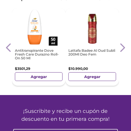
sol
Deso
Antitranspirante Dove
Lattafa Badee Al Oud Subli
Body
Fresh Care Durazno Roll-
200Ml Deo Fem
On 50 Ml
$
554
$
3501
,
29
$
10
.
990
,
00
Agregar
Agregar
¡Suscribite y recibe un cupón de
descuento en tu primera compra!