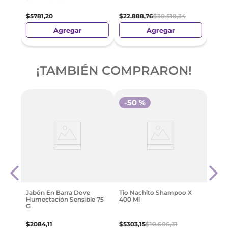
$
5781
,
20
$
22
.
888
,
76
$
30
.
518
,
34
Agregar
Agregar
¡TAMBIÉN COMPRARON!
-
50 %
nado
Estr
Toca
Gr
$
184
Jabón En Barra Dove
Tio Nachito Shampoo X
Humectación Sensible 75
400 Ml
G
$
2084
,
11
$
5303
,
15
$
10
.
606
,
31