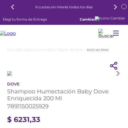
6 cuotas sin interés todos los días
Elegí tu forma de Entrega
Cambiar
Bebés y Maternidad
Higiene del Bebé
Baño del Bebé
DOVE
Shampoo Humectación Baby Dove
Enriquecida 200 Ml
7891150025929
$
6231
,
33