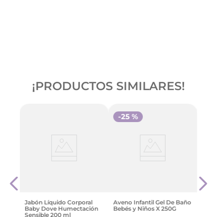
¡PRODUCTOS SIMILARES!
-
25 %
nado
Estr
Toca
Gr
$
184
Jabón Líquido Corporal
Aveno Infantil Gel De Baño
Baby Dove Humectación
Bebés y Niños X 250G
Sensible 200 ml