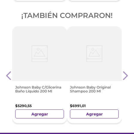
¡TAMBIÉN COMPRARON!
nado
Estr
Tocad
$
184
Johnson Baby C/Glicerina
Johnson Baby Original
Baño Líquido 200 Ml
Shampoo 200 Ml
$
5290
,
55
$
6991
,
01
Agregar
Agregar