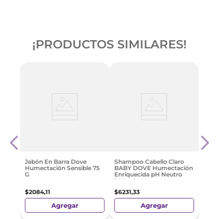
¡PRODUCTOS SIMILARES!
Estr
l
Tocad
$
184
Jabón En Barra Dove
Shampoo Cabello Claro
Humectación Sensible 75
BABY DOVE Humectación
G
Enriquecida pH Neutro
200 ml
$
2084
,
11
$
6231
,
33
Agregar
Agregar