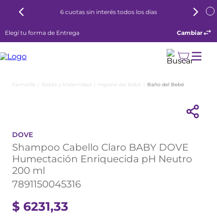
6 cuotas sin interés todos los días
Elegí tu forma de Entrega
Cambiar
Bebés y Maternidad
Higiene del Bebé
Baño del Bebé
DOVE
Shampoo Cabello Claro BABY DOVE
Humectación Enriquecida pH Neutro
200 ml
7891150045316
$
6231
,
33