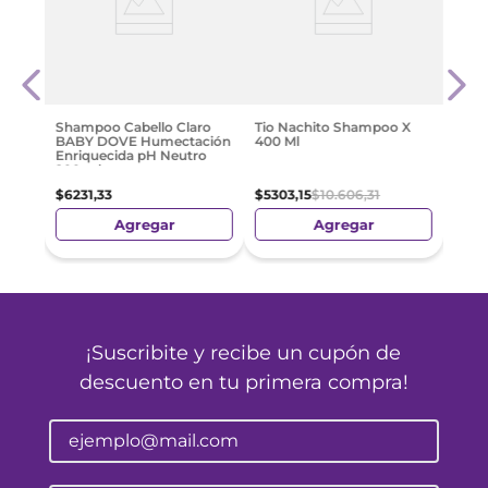
nado
John
Baño
$
529
Shampoo Cabello Claro
Tio Nachito Shampoo X
BABY DOVE Humectación
400 Ml
Enriquecida pH Neutro
200 ml
$
6231
,
33
$
5303
,
15
$
10
.
606
,
31
Agregar
Agregar
¡Suscribite y recibe un cupón de
descuento en tu primera compra!