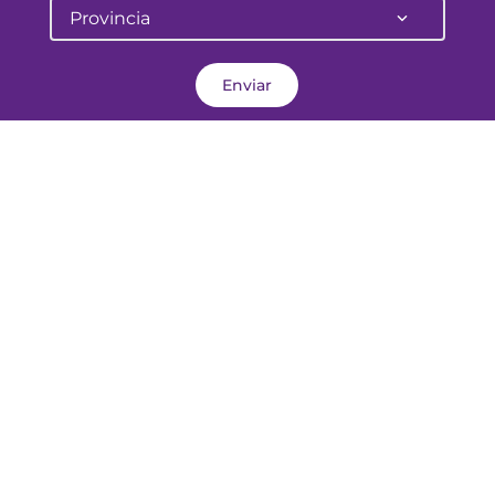
Provincia
Enviar
Pellegrini 645
Corrientes - Argentina
atencionalcliente@farmalife.com.ar
Categorías
Sobre nosotros
Ayuda