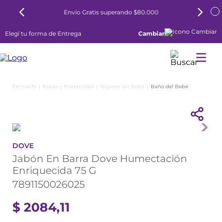
Envío Gratis superando $80.000
Elegí tu forma de Entrega
Cambiar
Bebés y Maternidad
Higiene del Bebé
Baño del Bebé
DOVE
Jabón En Barra Dove Humectación
Enriquecida 75 G
7891150026025
$
2084
,
11