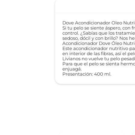
Dove Acondicionador Oleo Nutri
Si tu pelo se siente áspero, con 
control. ¿Sabías que los tratami
sedoso, dócil y con brillo? Nos h
Acondicionador Dove Óleo Nutrici
Este acondicionador nutritivo pa
en interior de las fibras, así e
Livianos no vuelve tu pelo pesado
Para que el pelo se sienta herm
enjuagá.
Presentación: 400 ml.