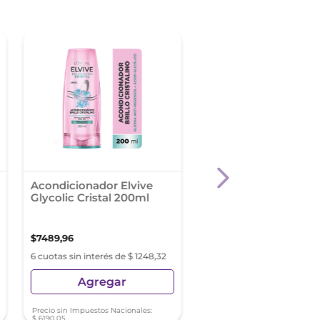
Acondicionador Elvive
Pantene Acondicion
Glycolic Cristal 200ml
Pro-V Anti-Caida &
Nutrición 510 Ml
$
7489
,
96
$
22
.
371
,
29
6 cuotas sin interés de $ 1248,32
6 cuotas sin interés de $ 3
Agregar
Agregar
Precio sin Impuestos Nacionales:
Precio sin Impuestos Nacionale
$
6190
,
05
$
18
.
488
,
67