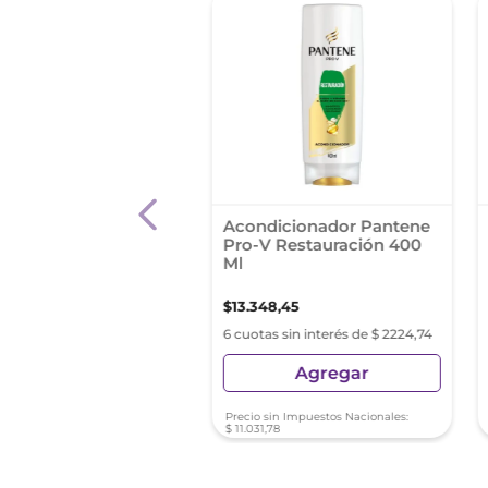
dicionador Elvive
Acondicionador Pantene
rvive 200ml
Pro-V Restauración 400
Ml
9
,
96
$
13
.
348
,
45
s sin interés de $ 1164,99
6 cuotas sin interés de $ 2224,74
Agregar
Agregar
sin Impuestos Nacionales:
Precio sin Impuestos Nacionales:
83
$
11
.
031
,
78