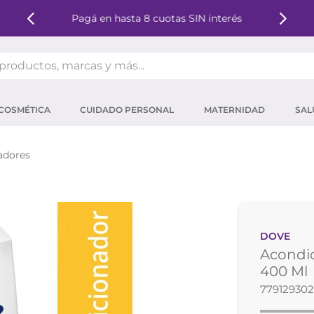
Pagá en hasta 8 cuotas SIN interés
oductos, marcas y más...
OS MÁS BUSCADOS
COSMÉTICA
CUIDADO PERSONAL
MATERNIDAD
SAL
ector solar
um
adores
mpoo
tina
eina
DOVE
 micelar
Acondic
ector
400 Ml
77912930
ara pestañas