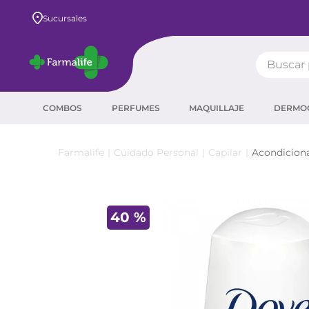
Envío GRATIS a todo el país desde $80.000
Sucursales
Buscar pr
TÉRMIN
COMBOS
PERFUMES
MAQUILLAJE
DERMO
prot
ser
Cuidado Personal
Capilar
Acondicion
sha
crea
40 %
prot
agua
corr
másc