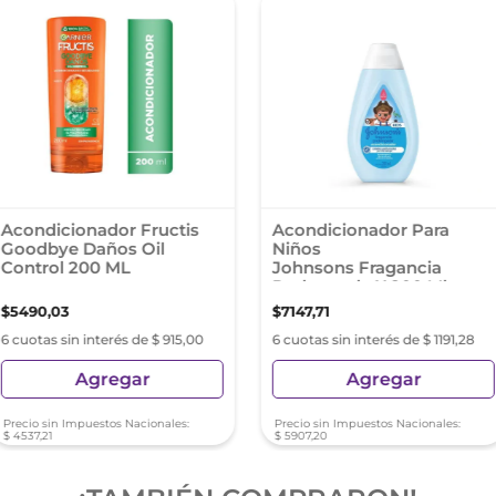
Acondicionador Fructis
Acondicionador Para
Goodbye Daños Oil
Niños
Control 200 ML
Johnsons Fragancia
Prolongada X 200 Ml
$
5490
,
03
$
7147
,
71
6 cuotas sin interés de $ 915,00
6 cuotas sin interés de $ 1191,28
Agregar
Agregar
Precio sin Impuestos Nacionales:
Precio sin Impuestos Nacionales:
$
4537
,
21
$
5907
,
20