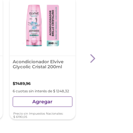
Acondicionador Elvive
Acondicionador Seda
Glycolic Cristal 200ml
Prebióticos + Biotina
Ml
$
7489
,
96
$
5150
,
38
6 cuotas sin interés de $ 1248,32
6 cuotas sin interés de $ 8
Agregar
Agregar
Precio sin Impuestos Nacionales:
Precio sin Impuestos Nacionale
$
6190
,
05
$
4256
,
51