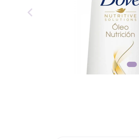
reti
tint