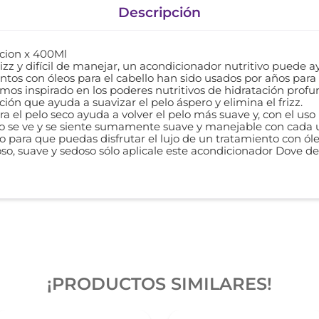
Descripción
cion x 400Ml
frizz y difícil de manejar, un acondicionador nutritivo puede
entos con óleos para el cabello han sido usados por años para
emos inspirado en los poderes nutritivos de hidratación profun
ón que ayuda a suavizar el pelo áspero y elimina el frizz.
ra el pelo seco ayuda a volver el pelo más suave y, con el us
l pelo se ve y se siente sumamente suave y manejable con cada
 para que puedas disfrutar el lujo de un tratamiento con óleo
oso, suave y sedoso sólo aplicale este acondicionador Dove 
¡PRODUCTOS SIMILARES!