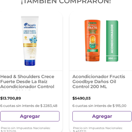
¡TAMBIÉN COMPRARON!
Head & Shoulders Crece
Acondicionador Fructis
Fuerte Desde La Raíz
Goodbye Daños Oil
Acondicionador Control
Control 200 ML
Caspa 300 Ml
$
13
.
700
,
89
$
5490
,
03
6 cuotas sin interés de $ 2283,48
6 cuotas sin interés de $ 915,00
Agregar
Agregar
Precio sin Impuestos Nacionales:
Precio sin Impuestos Nacionales:
$
11
.
323
,
05
$
4537
,
21