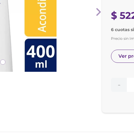
nol
ura
$
52
6 cuotas s
Precio sin I
Ver p
－