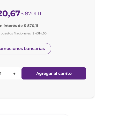
20
,
67
$
8701
,
11
in interés de $ 870,11
mpuestos Nacionales:
$
4314
,
60
romociones bancarias
Agregar al carrito
＋