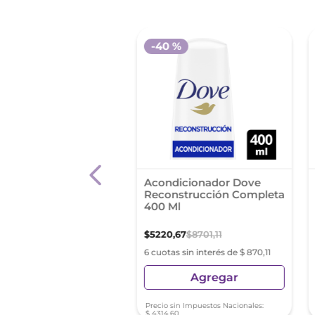
-
40 %
dicionador Fructis
Acondicionador Dove
Hidra Clean 350ml
Reconstrucción Completa
400 Ml
0
,
04
$
5220
,
67
$
8701
,
11
s sin interés de $ 1331,67
6 cuotas sin interés de $ 870,11
Agregar
Agregar
sin Impuestos Nacionales:
Precio sin Impuestos Nacionales:
34
$
4314
,
60