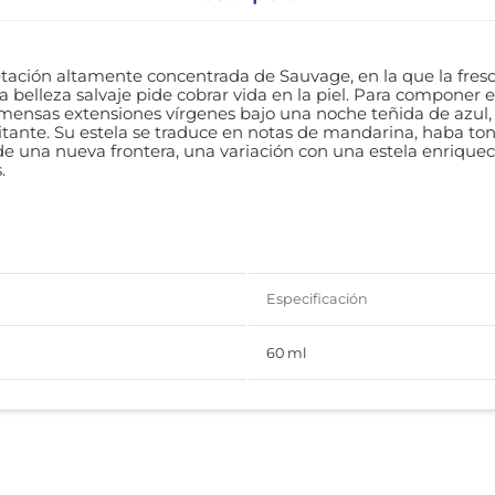
ación altamente concentrada de Sauvage, en la que la fres
 belleza salvaje pide cobrar vida en la piel. Para componer 
nmensas extensiones vírgenes bajo una noche teñida de azul, a
tante. Su estela se traduce en notas de mandarina, haba to
e una nueva frontera, una variación con una estela enrique
.
Especificación
60 ml