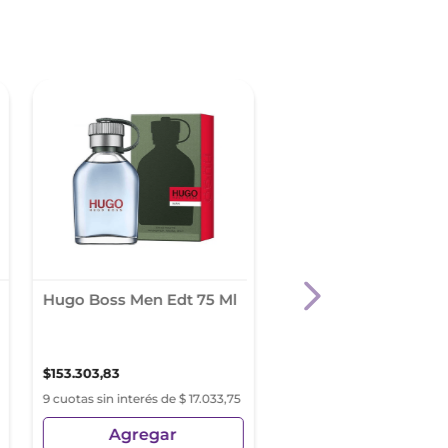
Hugo Boss Men Edt 75 Ml
Hugo Boss Bottled E
200Ml
$
153
.
303
,
83
$
353
.
805
,
22
9 cuotas sin interés de $ 17.033,75
9 cuotas sin interés de
$ 37.799,70
Agregar
Agregar