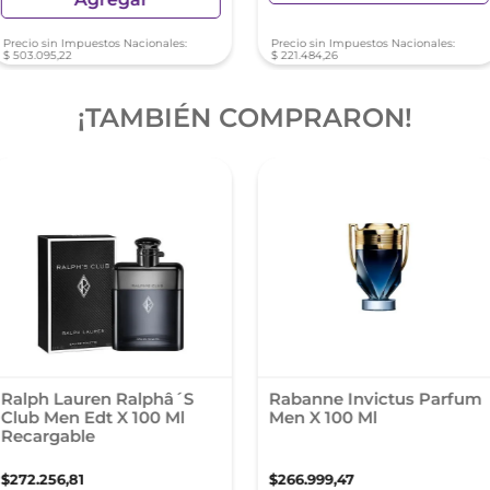
Precio sin Impuestos Nacionales:
Precio sin Impuestos Nacionales:
$
503
.
095
,
22
$
221
.
484
,
26
¡TAMBIÉN COMPRARON!
Ralph Lauren Ralphâ´S
Rabanne Invictus Parfum
Club Men Edt X 100 Ml
Men X 100 Ml
Recargable
$
272
.
256
,
81
$
266
.
999
,
47