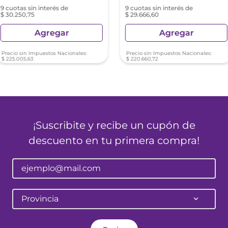
9 cuotas sin interés de
9 cuotas sin interés de
$ 30.250,75
$ 29.666,60
Agregar
Agregar
Precio sin Impuestos Nacionales:
Precio sin Impuestos Nacionales:
$
225
.
005
,
63
$
220
.
660
,
72
¡Suscribite y recibe un cupón de
descuento en tu primera compra!
Provincia