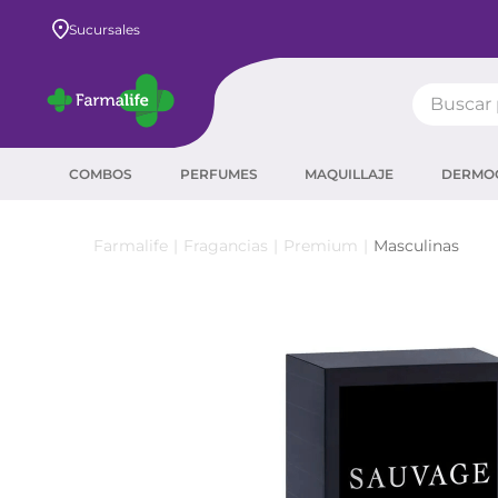
Envío GRATIS a todo el país desde $80.000
Sucursales
Buscar pr
TÉRMIN
COMBOS
PERFUMES
MAQUILLAJE
DERMO
prot
ser
Fragancias
Premium
Masculinas
crea
sha
prot
agua
corr
masc