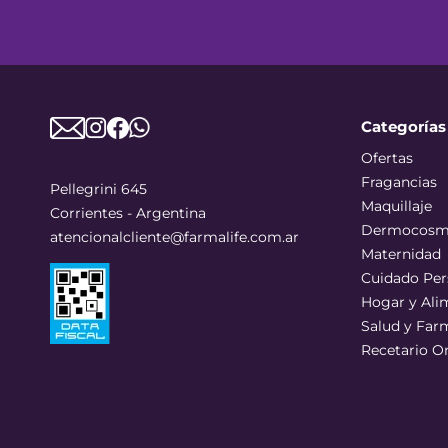
Categorías
Ofertas
Fragancias
Pellegrini 645
Maquillaje
Corrientes - Argentina
Dermocosm
atencionalcliente@farmalife.com.ar
Maternidad
Cuidado Per
Hogar y Ali
Salud y Far
Recetario O