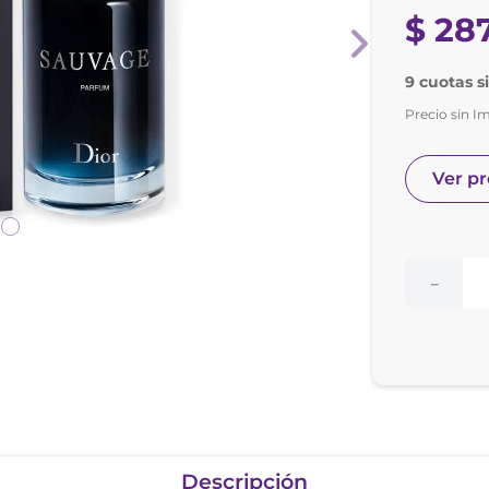
nol
$
28
ura
9 cuotas si
Precio sin I
Ver p
－
Descripción