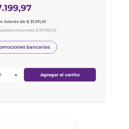
7
.
199
,
97
n interés de $ 31.911,10
mpuestos Nacionales:
$
237
.
355
,
35
romociones bancarias
Agregar al carrito
＋