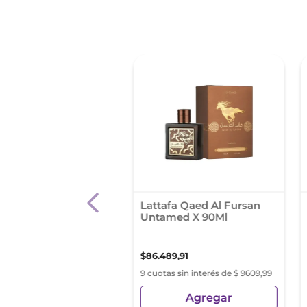
ume Versace Man
Lattafa Qaed Al Fursan
raicheur Edt 30Ml
Untamed X 90Ml
97
,
69
$
86
.
489
,
91
s sin interés de $ 17.110,85
9 cuotas sin interés de $ 9609,99
Agregar
Agregar