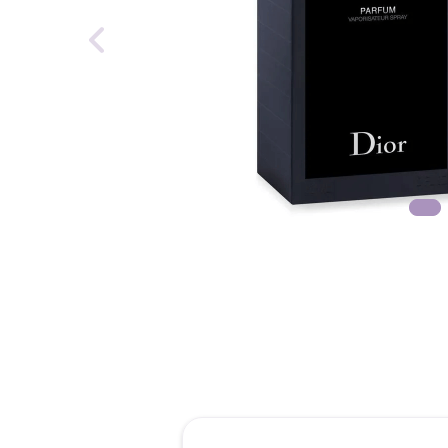
reti
tint