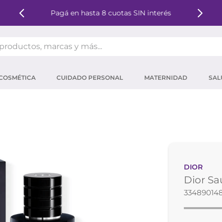
Pagá en hasta 8 cuotas SIN interés
oductos, marcas y más...
OS MÁS BUSCADOS
COSMÉTICA
CUIDADO PERSONAL
MATERNIDAD
SAL
ector solar
um
tina
mpoo
eina
DIOR
 micelar
Dior Sa
ector
33489014
ara pestañas