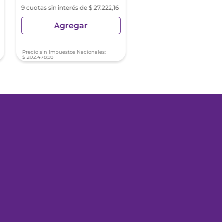
9 cuotas sin interés de $ 27.222,16
9 cuotas sin interés de
$ 48.822,22
Agregar
Agregar
Precio sin Impuestos Nacionales:
Precio sin Impuestos Nacionale
$
202
.
478
,
93
$
363
.
140
,
50