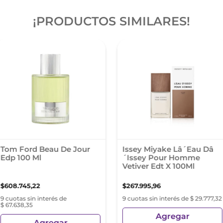
¡PRODUCTOS SIMILARES!
Tom Ford Beau De Jour
Issey Miyake Lâ´Eau Dâ
Edp 100 Ml
´Issey Pour Homme
Vetiver Edt X 100Ml
$
608
.
745
,
22
$
267
.
995
,
96
9 cuotas sin interés de
9 cuotas sin interés de $ 29.777,32
$ 67.638,35
Agregar
Agregar