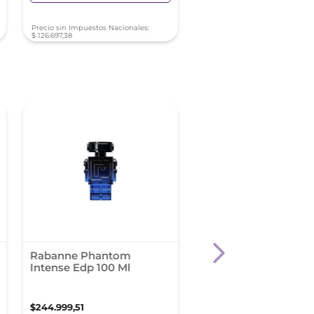
Precio sin Impuestos Nacionales:
Precio sin Impuestos Nacionale
$
126
.
697
,
38
$
292
.
401
,
01
Rabanne Phantom
Dior Sauvage Edp X 
Intense Edp 100 Ml
Ml
$
244
.
999
,
51
$
439
.
400
,
00