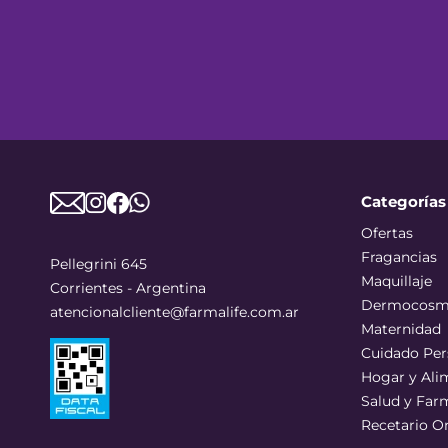
Categorías
Ofertas
Fragancias
Pellegrini 645
Maquillaje
Corrientes - Argentina
Dermocosm
atencionalcliente@farmalife.com.ar
Maternidad
Cuidado Per
Hogar y Ali
Salud y Far
Recetario O