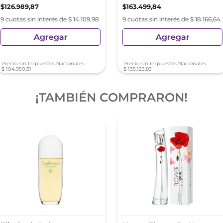
$
126
.
989
,
87
$
163
.
499
,
84
9 cuotas sin interés de $ 14.109,98
9 cuotas sin interés de $ 18.166,64
Agregar
Agregar
Precio sin Impuestos Nacionales:
Precio sin Impuestos Nacionales:
$
104
.
950
,
31
$
135
.
123
,
83
¡TAMBIÉN COMPRARON!