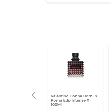
ume Edp Boss
Valentino Donna Born In
ver For Women
Roma Edp Intense X
l
100Ml