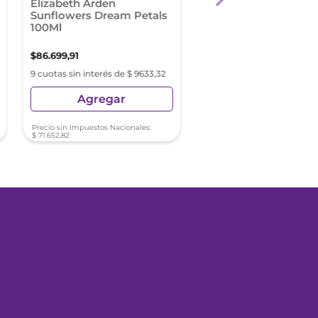
Elizabeth Arden
Carolina Herrera 212 
Sunflowers Dream Petals
Rosé Elixir Fem Edp 
100Ml
80Ml
$
86
.
699
,
91
$
294
.
999
,
40
9 cuotas sin interés de $ 9633,32
9 cuotas sin interés de $ 32
Agregar
Agregar
Precio sin Impuestos Nacionales:
Precio sin Impuestos Nacionale
$
71
.
652
,
82
$
243
.
801
,
16