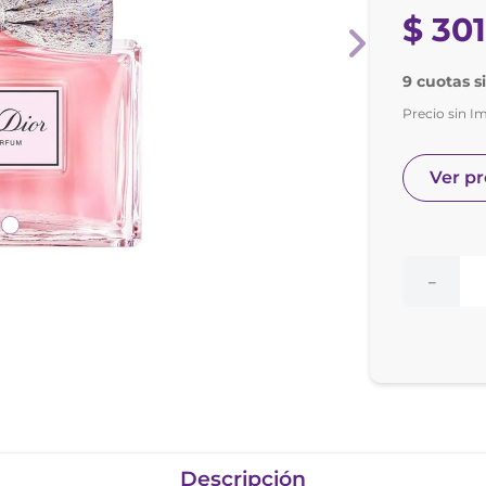
nol
$
30
e posay
9 cuotas s
Precio sin I
Ver p
－
Descripción