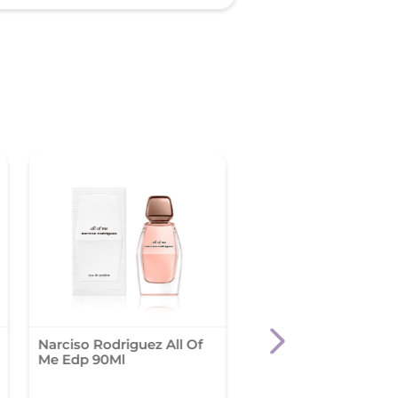
Narciso Rodriguez All Of
Issey Miyake A Drop
Me Edp 90Ml
Dissey Fraiche Fem 
V2 X 30Ml