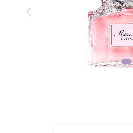
reti
roch