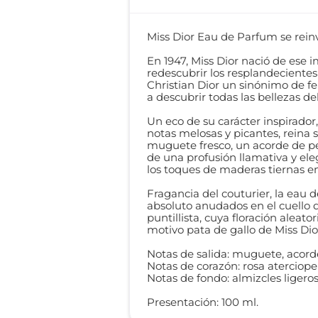
Miss Dior Eau de Parfum se rein
En 1947, Miss Dior nació de ese 
redescubrir los resplandecientes
Christian Dior un sinónimo de fe
a descubrir todas las bellezas d
Un eco de su carácter inspirador, 
notas melosas y picantes, reina
muguete fresco, un acorde de pe
de una profusión llamativa y ele
los toques de maderas tiernas e
Fragancia del couturier, la eau 
absoluto anudados en el cuello d
puntillista, cuya floración alea
motivo pata de gallo de Miss Dio
Notas de salida: muguete, acorde
Notas de corazón: rosa aterciope
Notas de fondo: almizcles ligero
Presentación: 100 ml.