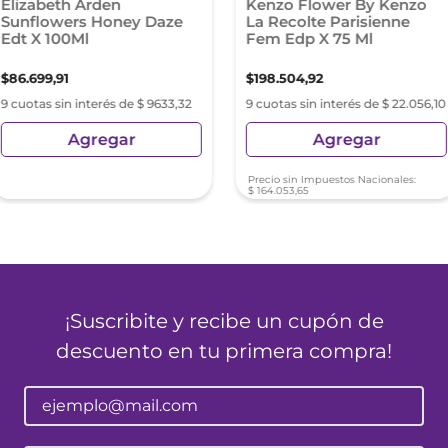
Elizabeth Arden
Kenzo Flower By Kenzo
Sunflowers Honey Daze
La Recolte Parisienne
Edt X 100Ml
Fem Edp X 75 Ml
$
86
.
699
,
91
$
198
.
504
,
92
9 cuotas sin interés de $ 9633,32
9 cuotas sin interés de $ 22.056,10
Agregar
Agregar
Precio sin Impuestos Nacionales:
$
164
.
053
,
65
¡Suscribite y recibe un cupón de
descuento en tu primera compra!