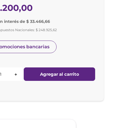
1
.
200
,
00
in interés de $ 33.466,66
mpuestos Nacionales:
$
248
.
925
,
62
romociones bancarias
Agregar al carrito
＋