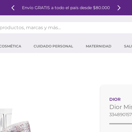
Envío GRATIS a todo el país desde $80.000
oductos, marcas y más...
OS MÁS BUSCADOS
COSMÉTICA
CUIDADO PERSONAL
MATERNIDAD
SAL
ector solar
um
tina
mpoo
eina
DIOR
 micelar
Dior Mi
ector
334890157
ara pestañas