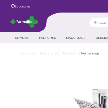
Sucursales
Buscar pr
TÉRMIN
COMBOS
PERFUMES
MAQUILLAJE
DERMO
prot
ser
Fragancias
Premium
Femeninas
crea
sha
prot
agua
corr
másc