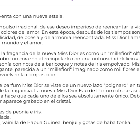
venta con una nueva estela.
impulso irracional, de ese deseo imperioso de reencantar la vi
 colores del amor. En esta época, después de los tiempos somb
licidad, de poesía y de armonía reencontrada. Miss Dior llama 
el mundo y el amor.
la fragancia de la nueva Miss Dior es como un "millefiori" olfa
 sobre un corazón aterciopelado con una untuosidad deliciosa
onía con nota de albaricoque y notas de iris empolvado. Miss
gante, parecida a un "millefiori" imaginado como mil flores en
nvuelven la composición.
de parfum Miss Dior se viste de un nuevo lazo "poignard" en t
e la fragancia. La nueva Miss Dior Eau de Parfum ofrece así un
toria hace que cada uno de ellos sea absolutamente único. Deb
r aparece grabado en el cristal.
s de peonia e iris.
lada.
s, vainilla de Papua Guinea, benjui y gotas de haba tonka.