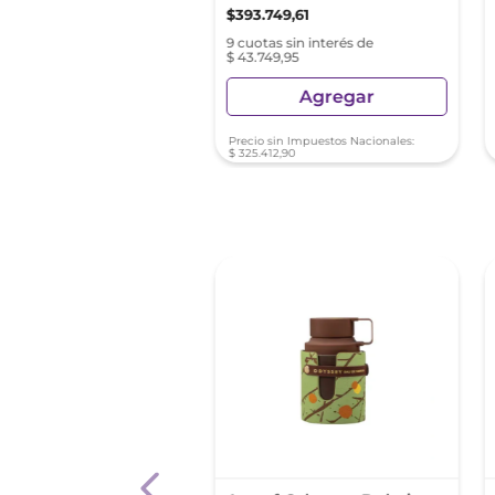
58
,
71
$
393
.
749
,
61
as sin interés de $ 4562,07
9 cuotas sin interés de
$ 43.749,95
Agregar
Agregar
sin Impuestos Nacionales:
Precio sin Impuestos Nacionales:
2
,
82
$
325
.
412
,
90