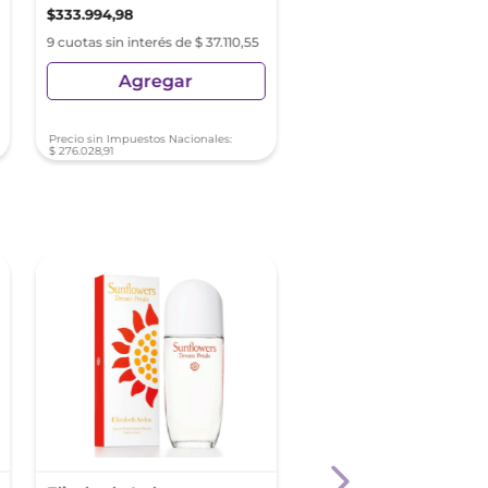
$
333
.
994
,
98
$
168
.
997
,
47
9 cuotas sin interés de $ 37.110,55
9 cuotas sin interés de $ 18
Agregar
Agregar
Precio sin Impuestos Nacionales:
Precio sin Impuestos Nacionale
$
276
.
028
,
91
$
139
.
667
,
33