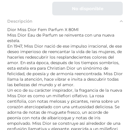
No disponible
Descripción
Dior Miss Dior Fem Parfum X 80Ml
Miss Dior Eau de Parfum se reinventa con una nueva
estela.
En 1947, Miss Dior nació de ese impulso irracional, de ese
deseo imperioso de reencantar la vida de las mujeres, de
hacerles redescubrir los resplandecientes colores del
amor. En esta época, después de los tiempos sombríos,
esta estela era para Christian Dior un sinónimo de
felicidad, de poesía y de armonía reencontrada. Miss Dior
llama la atención, hace vibrar e invita a descubrir todas
las bellezas del mundo y el amor.
Un eco de su carácter inspirador, la fragancia de la nueva
Miss Dior es como un millefiori olfativo. La rosa
centifolia, con notas melosas y picantes, reina sobre un
corazón aterciopelado con una untuosidad deliciosa. Se
adorna de notas de muguete fresco, un acorde de
peonía con nota de albaricoque y notas de iris
empolvado. Miss Dior se construye así alrededor de una
profusión llamativa y elegante, parecida a un millefiori