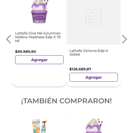
ht
Carol
Lattafa Give Me Gourman
 50Ml
Good 
Mallow Madness Edp X 75
Ml
$
29
Lattafa Victoria Edp X
$
99
.
989
,
90
100Ml
Agregar
$
126
.
689
,
87
Agregar
¡TAMBIÉN COMPRARON!