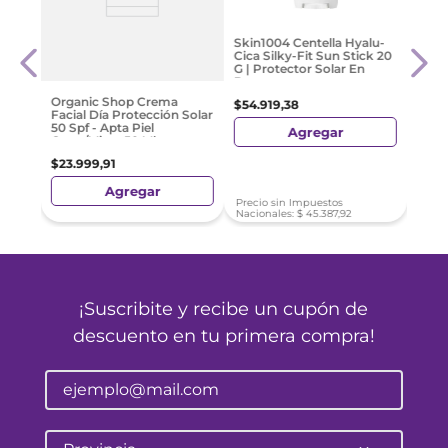
on
Zono
Skin1004 Centella Hyalu-
ion X
Cica Silky-Fit Sun Stick 20
G | Protector Solar En
Barra
$
82
Organic Shop Crema
$
54
.
919
,
38
Facial Día Protección Solar
50 Spf - Apta Piel
Agregar
Grasa/Mixta 50 Ml
$
23
.
999
,
91
Agregar
Precio sin Impuestos
Nacionales:
$
45
.
387
,
92
¡Suscribite y recibe un cupón de
descuento en tu primera compra!