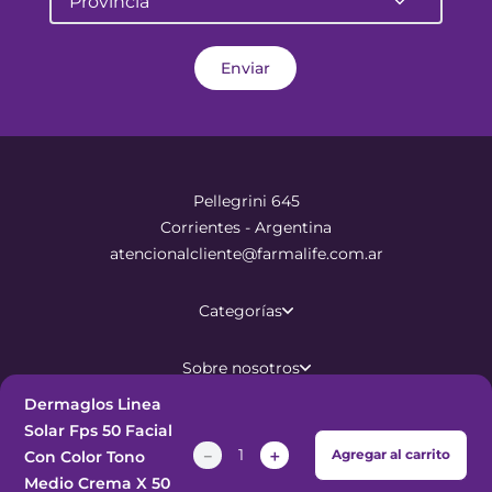
Provincia
Enviar
Pellegrini 645
Corrientes - Argentina
atencionalcliente@farmalife.com.ar
Categorías
Sobre nosotros
Dermaglos Linea
Ayuda
Solar Fps 50 Facial
－
＋
Agregar al carrito
Con Color Tono
Medio Crema X 50