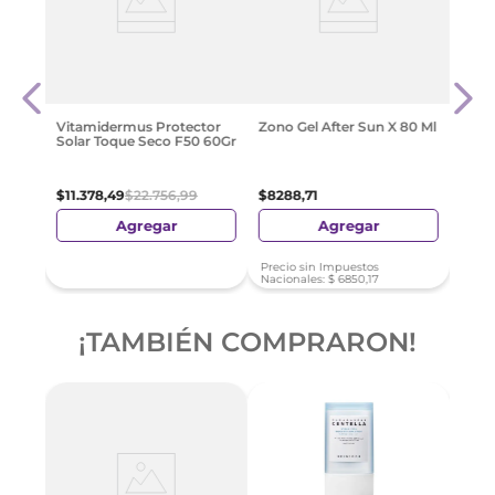
Zono
llo
200M
$
17
.
2
Vitamidermus Protector
Zono Gel After Sun X 80 Ml
Solar Toque Seco F50 60Gr
$
11
.
378
,
49
$
22
.
756
,
99
$
8288
,
71
Agregar
Agregar
Precio sin Impuestos
Preci
Nacionales:
$
6850
,
17
Nacio
¡TAMBIÉN COMPRARON!