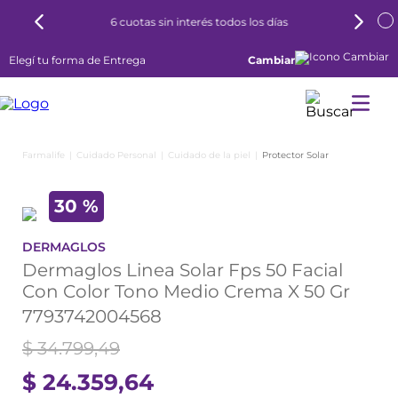
6 cuotas sin interés todos los días
Elegí tu forma de Entrega
Cambiar
Cuidado Personal
Cuidado de la piel
Protector Solar
30 %
DERMAGLOS
Dermaglos Linea Solar Fps 50 Facial
Con Color Tono Medio Crema X 50 Gr
7793742004568
$
34
.
799
,
49
$
24
.
359
,
64