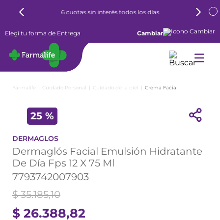
6 cuotas sin interés todos los días
Elegí tu forma de Entrega
Cambiar
Cuidado Personal
Cuidado de la piel
Crema Facial
25 %
DERMAGLOS
Dermaglós Facial Emulsión Hidratante
De Día Fps 12 X 75 Ml
7793742007903
$
35
.
185
,
10
$
26
.
388
,
82