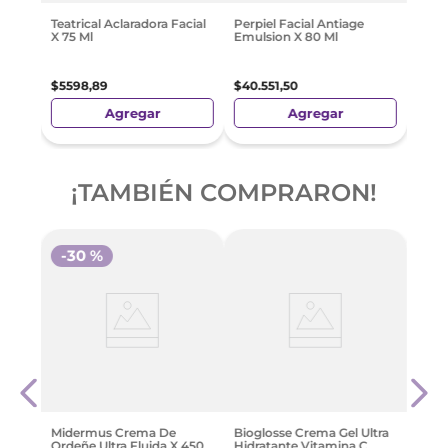
9
$
33
.
Teatrical Aclaradora Facial
Perpiel Facial Antiage
X 75 Ml
Emulsion X 80 Ml
$
5598
,
89
$
40
.
551
,
50
Agregar
Agregar
¡TAMBIÉN COMPRARON!
-
30 %
chas
Natur
Seru
Con 
$
33
.
Midermus Crema De
Bioglosse Crema Gel Ultra
Ordeñe Ultra Fluida X 450
Hidratante Vitamina C,