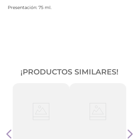
Presentación: 75 ml.
¡PRODUCTOS SIMILARES!
ema
Perpi
0 Gr
X 80