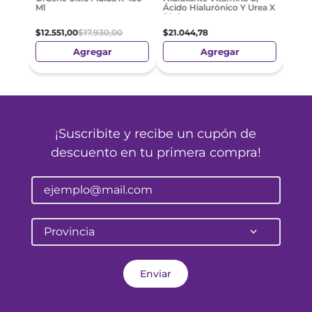
Ml
Ácido Hialurónico Y Urea X
50 Gr
$
12
.
551
,
00
$
17
.
930
,
00
$
21
.
044
,
78
Agregar
Agregar
¡Suscribite y recibe un cupón de
descuento en tu primera compra!
Provincia
Enviar