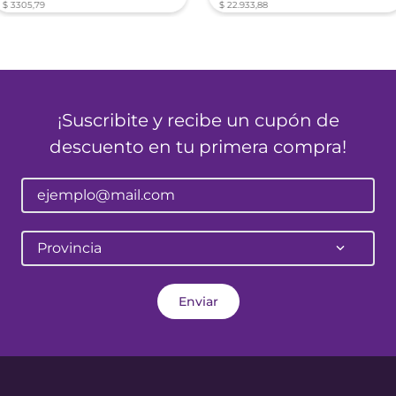
$
3305
,
79
$
22
.
933
,
88
¡Suscribite y recibe un cupón de
descuento en tu primera compra!
Provincia
Enviar