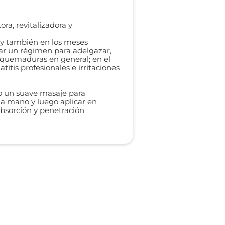
ra, revitalizadora y
 y también en los meses
nzar un régimen para adelgazar,
 y quemaduras en general; en el
itis profesionales e irritaciones
do un suave masaje para
la mano y luego aplicar en
absorción y penetración