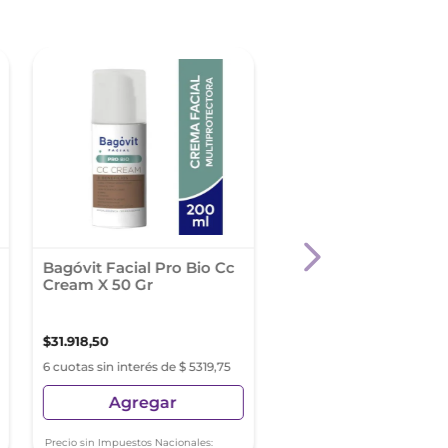
Bagóvit Facial Pro Bio Cc
Dermaglos Cr.X 50 G
Cream X 50 Gr
$
31
.
918
,
50
$
13
.
379
,
21
6 cuotas sin interés de $ 5319,75
6 cuotas sin interés de $ 2
Agregar
Agregar
Precio sin Impuestos Nacionales: