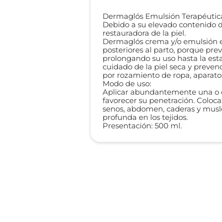
Dermaglós Emulsión Terapéutic
Debido a su elevado contenido d
restauradora de la piel.
Dermaglós crema y/o emulsión es
posteriores al parto, porque pre
prolongando su uso hasta la esta
cuidado de la piel seca y prevenc
por rozamiento de ropa, aparatos
Modo de uso:
Aplicar abundantemente una o do
favorecer su penetración. Coloc
senos, abdomen, caderas y muslo
profunda en los tejidos.
Presentación: 500 ml.