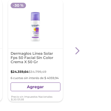
-
30 %
Dermaglos Linea Solar
Crema Hidratante F
Fps 50 Facial Sin Color
Vitamina C Garnier 5
Crema X 50 Gr
$
24
.
359
,
64
$
34
.
799
,
49
$
23
.
990
,
60
6 cuotas sin interés de $ 4059,94
6 cuotas sin interés de $ 3
Agregar
Agregar
Precio sin Impuestos Nacionales:
Precio sin Impuestos Nacionale
$
20
.
131
,
93
$
19
.
826
,
94