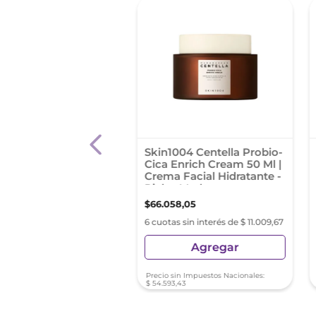
it Facial Pro Bio Cc
Skin1004 Centella Probio-
m X 50 Gr
Cica Enrich Cream 50 Ml |
Crema Facial Hidratante -
Pieles Maduras
8
,
50
$
66
.
058
,
05
s sin interés de $ 5319,75
6 cuotas sin interés de $ 11.009,67
Agregar
Agregar
sin Impuestos Nacionales:
Precio sin Impuestos Nacionales:
8
,
93
$
54
.
593
,
43