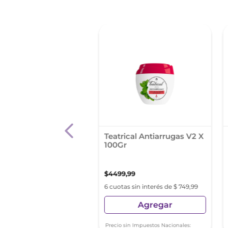
a Hidratante Dia
Teatrical Antiarrugas V2 X
al Paris Revitalift
100Gr
90
,
87
$
4499
,
99
s sin interés de $ 5665,14
6 cuotas sin interés de $ 749,99
Agregar
Agregar
sin Impuestos Nacionales:
Precio sin Impuestos Nacionales: