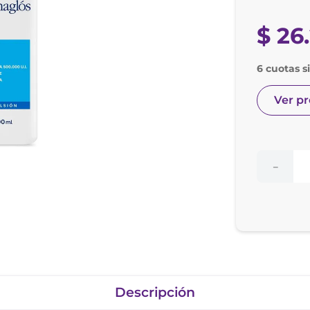
nol
ura
$
26
.
6 cuotas s
Ver p
－
Descripción