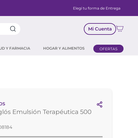
Elegí tu forma de Entrega
Mi Cuenta
UD Y FARMACIA
HOGAR Y ALIMENTOS
OFERTAS
OS
lós Emulsión Terapéutica 500
08184