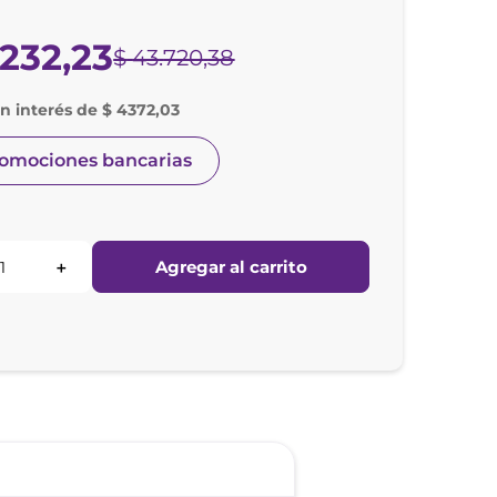
232
,
23
$
43
.
720
,
38
in interés de $ 4372,03
romociones bancarias
Agregar al carrito
＋