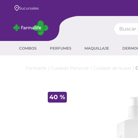
nterés
10% OFF + 3 cuotas SIN interés con tu banc
Sucursales
Buscar pr
TÉRMIN
COMBOS
PERFUMES
MAQUILLAJE
DERMO
prot
ser
Cuidado Personal
Cuidado de la piel
C
crea
sha
40 %
prot
agua
corr
masc