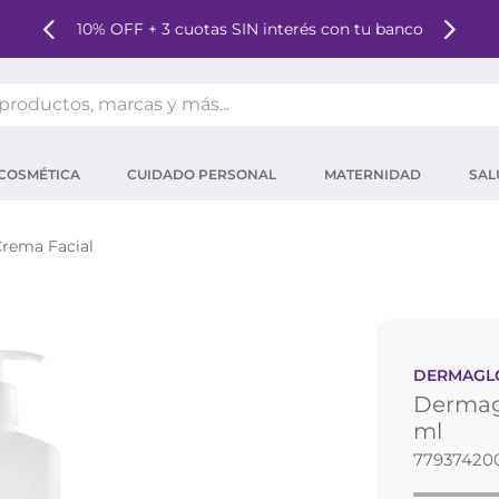
o
Comprá online y retiralo GRATIS hoy
oductos, marcas y más...
OS MÁS BUSCADOS
COSMÉTICA
CUIDADO PERSONAL
MATERNIDAD
SAL
ector solar
um
rema Facial
tina
mpoo
eina
DERMAGL
 micelar
Dermag
ector
ml
77937420
ara pestañas