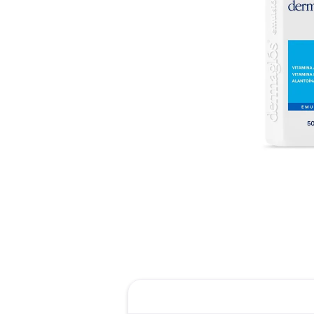
reti
tint