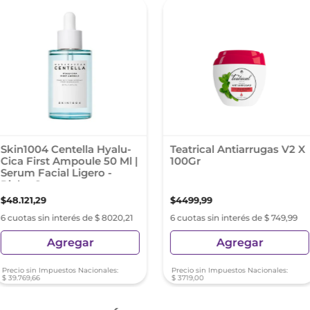
Skin1004 Centella Hyalu-
Teatrical Antiarrugas V2 X
Cica First Ampoule 50 Ml |
100Gr
Serum Facial Ligero -
Pieles Secas
$
48
.
121
,
29
$
4499
,
99
6 cuotas sin interés de $ 8020,21
6 cuotas sin interés de $ 749,99
Agregar
Agregar
Precio sin Impuestos Nacionales:
Precio sin Impuestos Nacionales:
$
39
.
769
,
66
$
3719
,
00