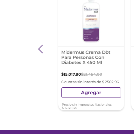
 Corporal St. Ives
Midermus Crema Dbt
c Naturals 532 Ml
Para Personas Con
Diabetes X 450 Ml
87
,
92
$
15
.
017
,
80
$
21
.
454
,
00
s sin interés de $ 1681,32
6 cuotas sin interés de $ 2502,96
Agregar
Agregar
sin Impuestos Nacionales:
Precio sin Impuestos Nacionales:
12
$
12
.
411
,
40