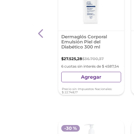
echea Anti-Celulitis
Dermaglós Corporal
umodel Nf Con Mph
Emulsión Piel del
a 200 Ml
Diabético 300 ml
,
93
$
27
.
525
,
28
$
36
.
700
,
37
s sin interés de $ 1530,15
6 cuotas sin interés de $ 4587,54
Agregar
Agregar
sin Impuestos Nacionales:
Precio sin Impuestos Nacionales:
55
$
22
.
748
,
17
-
30 %