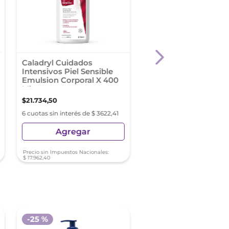
Caladryl Cuidados
Cicatricure Hidrataci
Intensivos Piel Sensible
Intensiva Reparación
Emulsion Corporal X 400
Corporal X 400Ml
Ml
$
21
.
734
,
50
$
11
.
115
,
51
$
14
.
820
,
68
6 cuotas sin interés de $ 3622,41
6 cuotas sin interés de $ 1
Agregar
Agregar
Precio sin Impuestos Nacionales:
Precio sin Impuestos Nacionale
$
17
.
962
,
40
$
9186
,
37
-
25 %
-
15 %