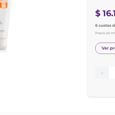
e posay
odorante
$
16
.
6 cuotas s
Precio sin I
Ver p
－