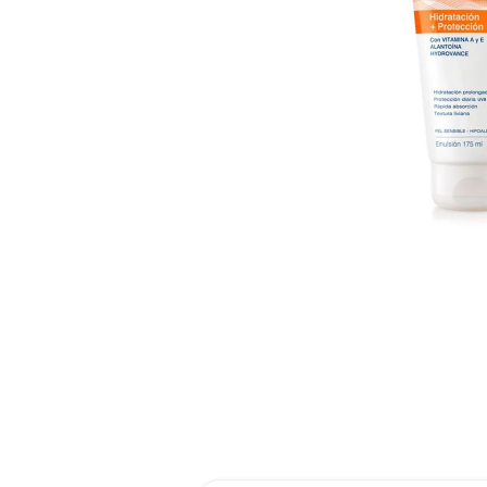
roch
des