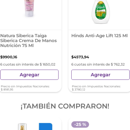
Natura Siberica Taiga
Hinds Anti-Age Lift 125 Ml
Siberica Crema De Manos
Nutrición 75 Ml
$
9900
,
16
$
4573
,
94
6 cuotas sin interés de $ 1650,02
6 cuotas sin interés de $ 762,32
Agregar
Agregar
Precio sin Impuestos Nacionales:
Precio sin Impuestos Nacionales:
$
8181
,
95
$
3780
,
12
¡TAMBIÉN COMPRARON!
-
25 %