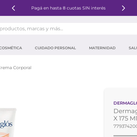
Pagá en hasta 8 cuotas SIN interés
oductos, marcas y más...
OS MÁS BUSCADOS
COSMÉTICA
CUIDADO PERSONAL
MATERNIDAD
SAL
ector solar
um
rema Corporal
tina
mpoo
eina
DERMAGL
ector
Dermagl
 micelar
X 175 M
77937420
ara pestañas