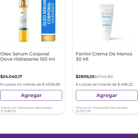
Oleo Serum Corporal
Ferrini Crema De Manos
Dove Hidratante 150 ml
30 Ml
$
24
.
040
,
17
$
2809
,
35
$
3745
,
80
6 cuotas sin interés de $ 4006,69
6 cuotas sin interés de $ 468,22
Agregar
Agregar
Precio sin Impuestos Nacionales:
Precio sin Impuestos Nacionales:
$
19
.
867
,
91
$
2321
,
78