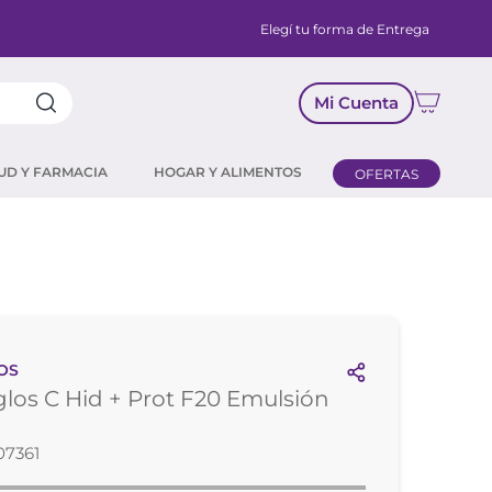
Elegí tu forma de Entrega
Mi Cuenta
UD Y FARMACIA
HOGAR Y ALIMENTOS
OFERTAS
OS
os C Hid + Prot F20 Emulsión
l
07361