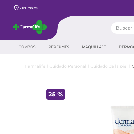
Envío GRATIS a todo el país desde $80.000
Sucursales
Buscar pr
TÉRMIN
COMBOS
PERFUMES
MAQUILLAJE
DERMO
prot
ser
Cuidado Personal
Cuidado de la piel
C
crea
sha
25 %
prot
corr
agua
másc