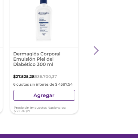
Dermaglós Corporal
Sérum Corporal Dove
Emulsión Piel del
Ceramidas 400 Ml
Diabético 300 ml
$
27
.
525
,
28
$
36
.
700
,
37
$
17
.
354
,
64
$
20
.
417
,
22
6 cuotas sin interés de $ 4587,54
6 cuotas sin interés de $ 2
Agregar
Agregar
Precio sin Impuestos Nacionales:
Precio sin Impuestos Nacionale
$
22
.
748
,
17
$
14
.
342
,
68