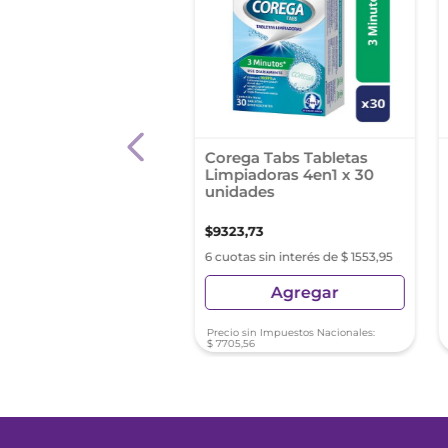
 Tac Cera Para
Corega Tabs Tabletas
oncia 6 Barritas
Limpiadoras 4en1 x 30
 Menta. Con Vit E Y
unidades
l
9
,
21
$
5499
,
01
$
9323
,
73
as sin interés de $ 733,20
6 cuotas sin interés de $ 1553,95
Agregar
Agregar
sin Impuestos Nacionales:
Precio sin Impuestos Nacionales:
71
$
7705
,
56