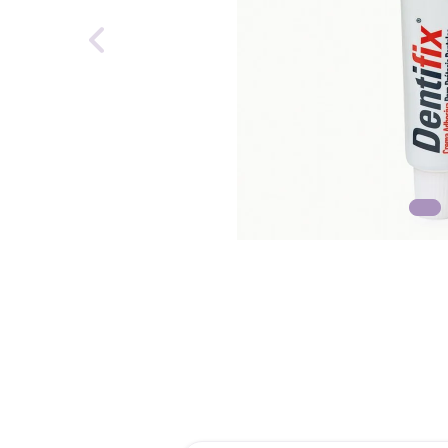
reti
tint