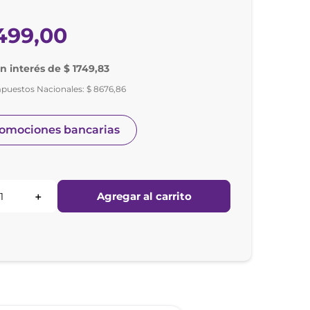
499
,
00
in interés de $ 1749,83
mpuestos Nacionales:
$
8676
,
86
romociones bancarias
Agregar al carrito
＋