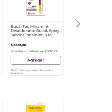
Bucal Tac Minamint
Dentifix Crema Adhe
Desodorante Bucal. Spray.
para Prótesis Dentale
Sabor Cinnamint. 9 Ml
g. Sabor menta
$
9990
,
00
$
10
.
499
,
00
6 cuotas sin interés de $ 1665,00
6 cuotas sin interés de $ 17
Agregar
Agregar
Precio sin Impuestos Nacionales:
Precio sin Impuestos Nacionale
$
8256
,
20
$
8676
,
86