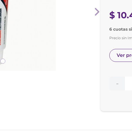
nol
ura
$
10
.
6 cuotas s
Precio sin I
Ver p
－