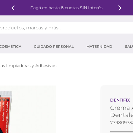
Pagá en hasta 8 cuotas SIN interés
oductos, marcas y más...
OS MÁS BUSCADOS
COSMÉTICA
CUIDADO PERSONAL
MATERNIDAD
SAL
ector solar
um
tas limpiadoras y Adhesivos
tina
mpoo
eina
DENTIFIX
 micelar
Crema A
ector
Dentale
77980973
ara pestañas