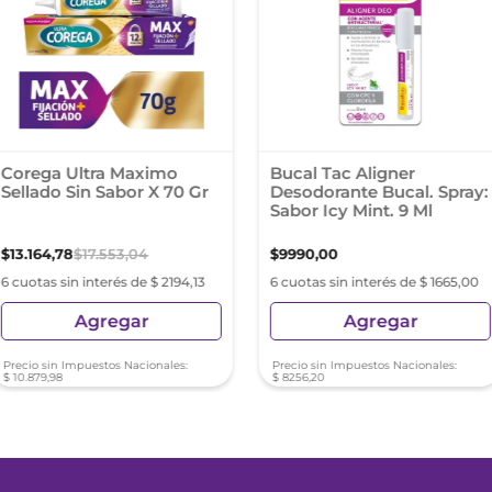
Corega Ultra Maximo
Bucal Tac Aligner
Sellado Sin Sabor X 70 Gr
Desodorante Bucal. Spray:
Sabor Icy Mint. 9 Ml
$
13
.
164
,
78
$
17
.
553
,
04
$
9990
,
00
6 cuotas sin interés de $ 2194,13
6 cuotas sin interés de $ 1665,00
Agregar
Agregar
Precio sin Impuestos Nacionales:
Precio sin Impuestos Nacionales:
$
10
.
879
,
98
$
8256
,
20