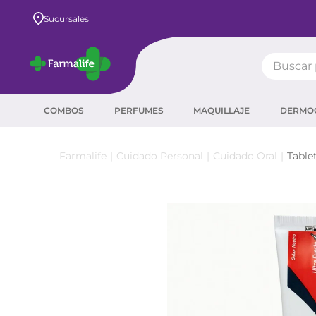
Envío GRATIS a todo el país desde $80.000
Sucursales
Buscar pr
TÉRMIN
COMBOS
PERFUMES
MAQUILLAJE
DERMO
prot
ser
Cuidado Personal
Cuidado Oral
Table
crea
sha
prot
agua
corr
masc