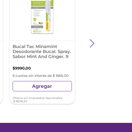
Bucal Tac Minamint
Dentifix Crema Adhe
Desodorante Bucal. Spray.
para Prótesis Dentale
Sabor Mint And Ginger. 9
g. Sabor menta
Ml
$
9990
,
00
$
10
.
499
,
00
6 cuotas sin interés de $ 1665,00
6 cuotas sin interés de $ 17
Agregar
Agregar
Precio sin Impuestos Nacionales:
Precio sin Impuestos Nacionale
$
8256
,
20
$
8676
,
86