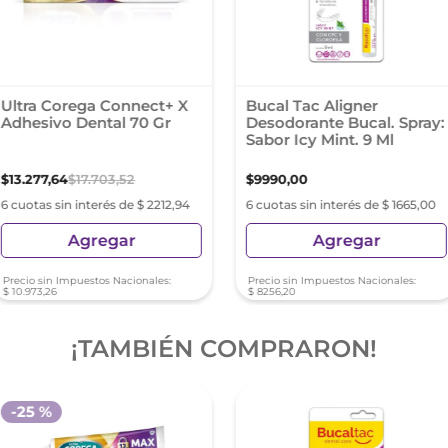
Ultra Corega Connect+ X
Bucal Tac Aligner
Adhesivo Dental 70 Gr
Desodorante Bucal. Spray:
Sabor Icy Mint. 9 Ml
$
13
.
277
,
64
$
17
.
703
,
52
$
9990
,
00
6 cuotas sin interés de $ 2212,94
6 cuotas sin interés de $ 1665,00
Agregar
Agregar
Precio sin Impuestos Nacionales:
Precio sin Impuestos Nacionales:
$
10
.
973
,
26
$
8256
,
20
¡TAMBIÉN COMPRARON!
-
25 %