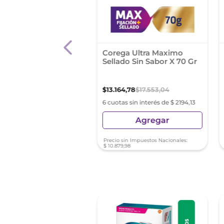
l Tac Minamint
Corega Ultra Maximo
dorante Bucal Spray.
Sellado Sin Sabor X 70 Gr
mint. 9 Ml
0
,
00
$
13
.
164
,
78
$
17
.
553
,
04
s sin interés de $ 1665,00
6 cuotas sin interés de $ 2194,13
Agregar
Agregar
sin Impuestos Nacionales:
Precio sin Impuestos Nacionales:
20
$
10
.
879
,
98
 %