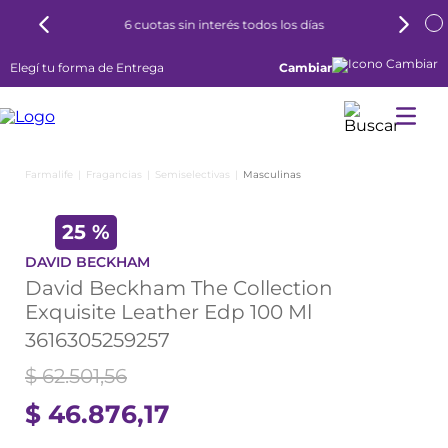
6 cuotas sin interés todos los días
Elegí tu forma de Entrega
Cambiar
Fragancias
Semiselectivas
Masculinas
25 %
DAVID BECKHAM
David Beckham The Collection
Exquisite Leather Edp 100 Ml
3616305259257
$
62
.
501
,
56
$
46
.
876
,
17