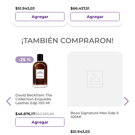
$
51
.
943
,
03
$
66
.
437
,
51
Agregar
Agregar
¡TAMBIÉN COMPRARON!
-
25 %
l
Latt
David Beckham The
Subl
Collection Exquisite
Leather Edp 100 Ml
$
116
.
Boos Signature Man Edp X
$
46
.
876
,
17
$
62
.
501
,
56
100Ml
Agregar
$
51
.
943
,
03