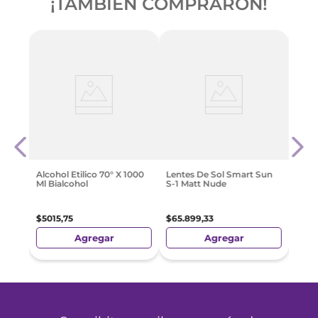
¡TAMBIÉN COMPRARON!
250 Ml
Apper
$
44
Alcohol Etilico 70° X 1000
Lentes De Sol Smart Sun
Ml Bialcohol
S-1 Matt Nude
e
$
5015
,
75
$
65
.
899
,
33
Agregar
Agregar