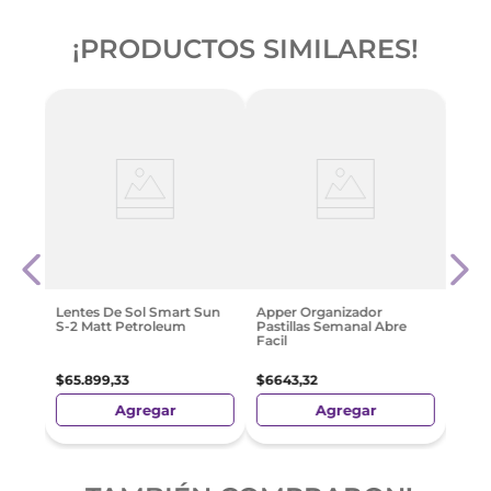
¡PRODUCTOS SIMILARES!
 12
Hot 
Surti
$
11
.
4
Lentes De Sol Smart Sun
Apper Organizador
S-2 Matt Petroleum
Pastillas Semanal Abre
Facil
$
65
.
899
,
33
$
6643
,
32
Agregar
Agregar