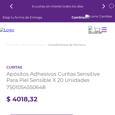
6 cuotas sin interés todos los días
Elegí tu forma de Entrega
Cambiar
Salud y Farmacia
Complementos de Farmacia
CURITAS
Apósitos Adhesivos Curitas Sensitive
Para Piel Sensible X 20 Unidades
7501054550648
$
4018
,
32