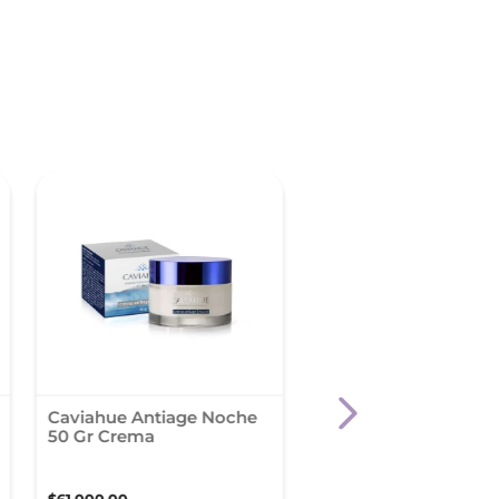
Caviahue Antiage Noche
Serum Retinol L'Orea
50 Gr Crema
Paris Revitalift