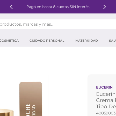
Pagá en hasta 8 cuotas SIN interés
oductos, marcas y más...
OS MÁS BUSCADOS
COSMÉTICA
CUIDADO PERSONAL
MATERNIDAD
SAL
ector solar
um
tina
mpoo
eina
EUCERIN
 micelar
Eucerin 
ector
Crema 
Tipo De
ara pestañas
40059003