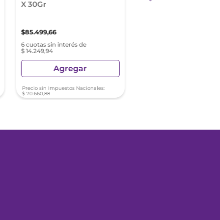
X 30Gr
Elasticity Crema Faci
Antiedad De Noche 
Tipo De Piel X 50 Ml
$
85
.
499
,
66
$
78
.
676
,
73
$
157
.
353
,
47
6 cuotas sin interés de
6 cuotas sin interés de $ 13.
$ 14.249,94
Agregar
Agregar
Precio sin Impuestos Nacionales:
Precio sin Impuestos Nacionale
$
70
.
660
,
88
$
65
.
022
,
09