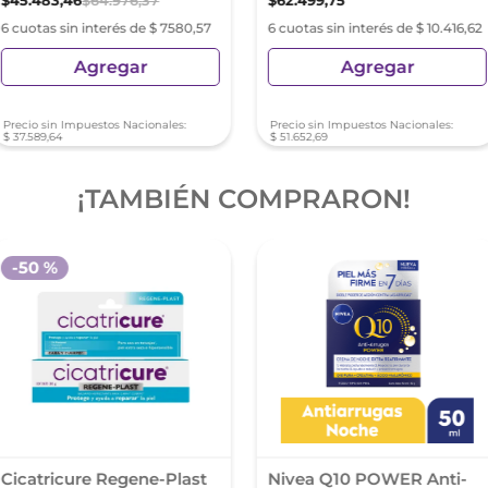
$
45
.
483
,
46
$
64
.
976
,
37
$
62
.
499
,
75
6 cuotas sin interés de $ 7580,57
6 cuotas sin interés de $ 10.416,62
Agregar
Agregar
Precio sin Impuestos Nacionales:
Precio sin Impuestos Nacionales:
$
37
.
589
,
64
$
51
.
652
,
69
¡TAMBIÉN COMPRARON!
-
50 %
Cicatricure Regene-Plast
Nivea Q10 POWER Anti-