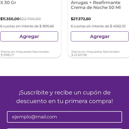
X 30 Gr
Arrugas + Reafirmante
Crema de Noche 50 Ml
$
11
.
350
,
00
$
22
.
700
,
00
$
27
.
372
,
60
6 cuotas sin interés de $ 1891,66
6 cuotas sin interés de $ 4562,10
Agregar
Agregar
Precio sin Impuestos Nacionales:
Precio sin Impuestos Nacionales:
$
9380
,
17
$
22
.
621
,
98
¡Suscribite y recibe un cupón de
descuento en tu primera compra!