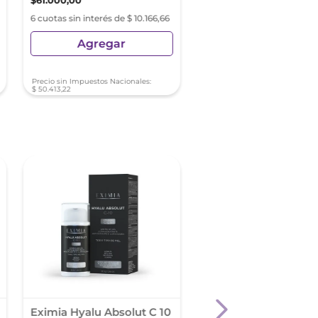
$
61
.
000
,
00
$
52
.
991
,
32
6 cuotas sin interés de $ 10.166,66
6 cuotas sin interés de $ 8
Agregar
Agregar
Precio sin Impuestos Nacionales:
Precio sin Impuestos Nacionale
$
50
.
413
,
22
$
43
.
794
,
48
-
50 %
Eximia Hyalu Absolut C 10
Eucerin Hyaluron-Fill