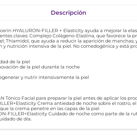
Descripción
rin HYALURON-FILLER + Elasticity ayuda a mejorar la elasti
ientes claves: Complejo Colágeno-Elastina, que favorece la p
el; Thiamidol, que ayuda a reducir la aparición de manchas; y
 y nutrición intensiva de la piel. No comedogénica y está pr
dad de la piel
novación de la piel durante la noche
egenerar y nutrir intensivamente la piel
Tónico Facial para preparar la piel antes de aplicar los prod
LER+Elasticity Crema antiedad de noche sobre el rostro, el c
que la crema penetre en las capas de la piel
-FILLER+Elasticity Cuidado de noche como parte de la rut
idado de día.