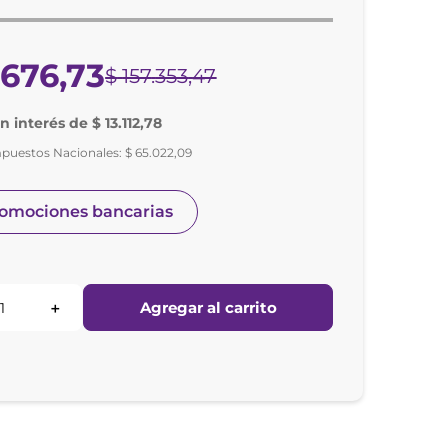
.
676
,
73
$
157
.
353
,
47
n interés de $ 13.112,78
mpuestos Nacionales:
$
65
.
022
,
09
romociones bancarias
Agregar al carrito
＋