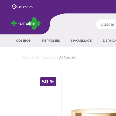
Envío GRATIS a todo el país desde $80.000
Sucursales
Buscar pr
TÉRMIN
COMBOS
PERFUMES
MAQUILLAJE
DERMO
prot
ser
Dermo
Antiedad
crea
sha
50 %
prot
agua
corr
masc