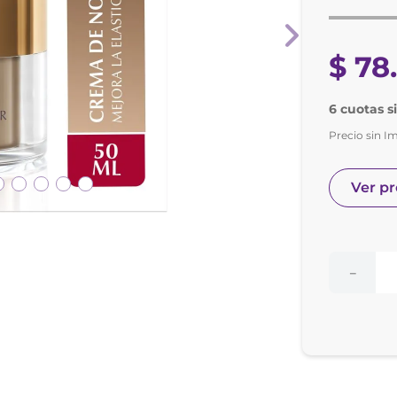
nol
ura
$
78
6 cuotas si
Precio sin I
Ver p
－