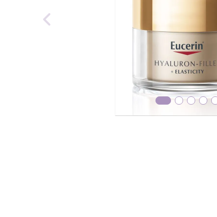
reti
tint