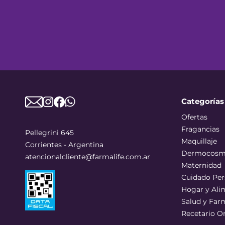
Categorías
Ofertas
Fragancias
Pellegrini 645
Maquillaje
Corrientes - Argentina
Dermocosm
atencionalcliente@farmalife.com.ar
Maternidad
Cuidado Per
Hogar y Ali
Salud y Far
Recetario O