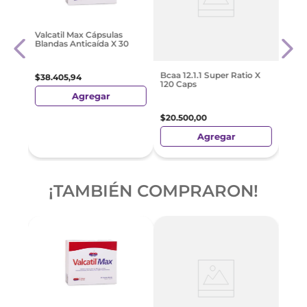
30
Carb
Valcatil Max Cápsulas
Enva
Blandas Anticaída X 30
$
19
.
Bcaa 12.1.1 Super Ratio X
$
38
.
405
,
94
120 Caps
Agregar
$
20
.
500
,
00
Agregar
¡TAMBIÉN COMPRARON!