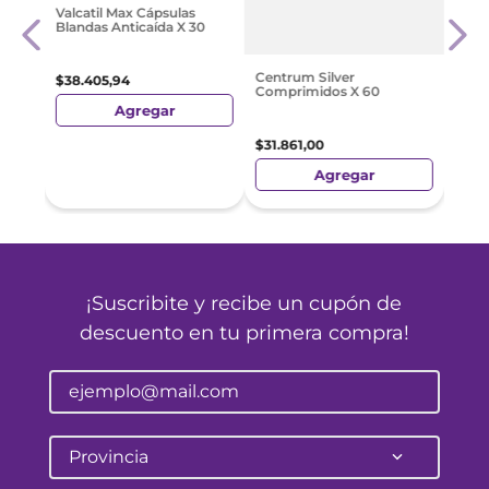
g 30
Whey
Valcatil Max Cápsulas
1008
Blandas Anticaída X 30
$
94
.
Centrum Silver
$
38
.
405
,
94
Comprimidos X 60
Agregar
$
31
.
861
,
00
Agregar
¡Suscribite y recibe un cupón de
descuento en tu primera compra!
Provincia