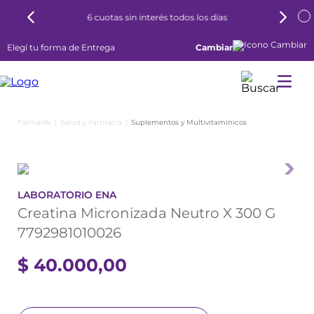
6 cuotas sin interés todos los días
Elegí tu forma de Entrega
Cambiar
Salud y Farmacia
Suplementos y Multivitamínicos
LABORATORIO ENA
Creatina Micronizada Neutro X 300 G
7792981010026
$
40
.
000
,
00