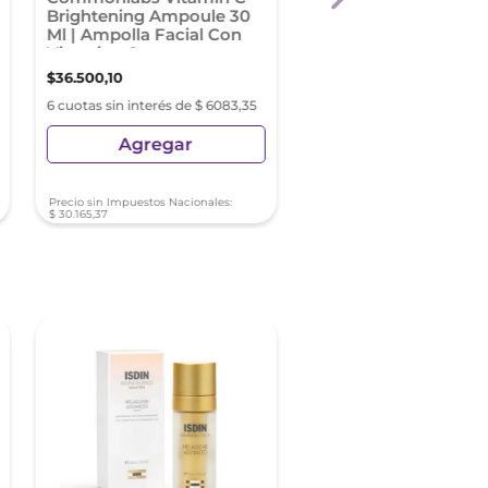
Brightening Ampoule 30
Discoloration Serum
Ml | Ampolla Facial Con
| Serum Con Arbutín
Vitamina C
Manchas
$
36
.
500
,
10
$
61
.
470
,
08
6 cuotas sin interés de $ 6083,35
6 cuotas sin interés de $ 10
Agregar
Agregar
Precio sin Impuestos Nacionales:
Precio sin Impuestos Nacionale
$
30
.
165
,
37
$
50
.
801
,
72