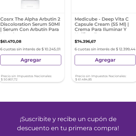
Cosrx The Alpha Arbutin 2
Medicube - Deep Vita C
Discoloration Serum 50Ml
Capsule Cream (55 Ml) |
| Serum Con Arbutín Para
Crema Para Iluminar Y
Manchas
Unificar Tono
$
61
.
470
,
08
$
74
.
396
,
67
6 cuotas sin interés de $ 10.245,01
6 cuotas sin interés de $ 12.399,44
Agregar
Agregar
Precio sin Impuestos Nacionales:
Precio sin Impuestos Nacionales:
$
50
.
801
,
72
$
61
.
484
,
85
¡Suscribite y recibe un cupón de
descuento en tu primera compra!