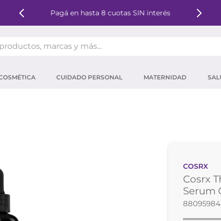
Pagá en hasta 8 cuotas SIN interés
oductos, marcas y más...
OS MÁS BUSCADOS
COSMÉTICA
CUIDADO PERSONAL
MATERNIDAD
SAL
ector solar
um
tina
mpoo
eina
COSRX
ector
Cosrx T
 micelar
Serum 
88095984
ara pestañas