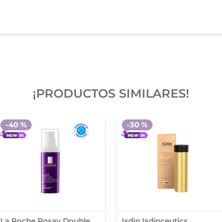
¡PRODUCTOS SIMILARES!
-
40 %
-
30 %
La Roche Posay Double
Isdin Isdinceutics