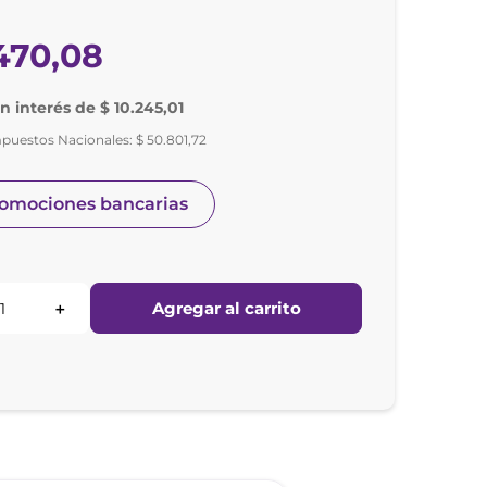
470
,
08
in interés de $ 10.245,01
mpuestos Nacionales:
$
50
.
801
,
72
romociones bancarias
Agregar al carrito
＋