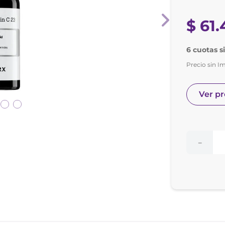
e posay
odorante
$
61
.
6 cuotas s
Precio sin I
Ver p
－