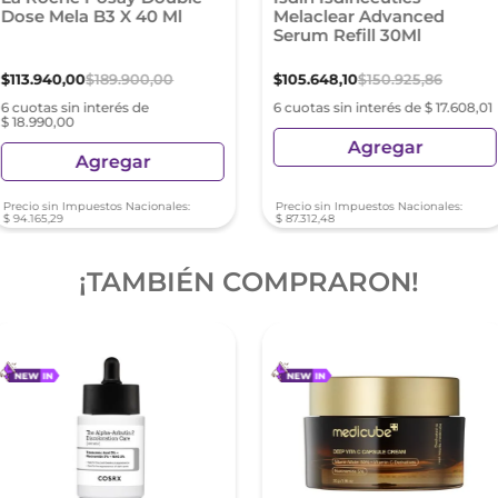
Dose Mela B3 X 40 Ml
Melaclear Advanced
Serum Refill 30Ml
$
113
.
940
,
00
$
189
.
900
,
00
$
105
.
648
,
10
$
150
.
925
,
86
6 cuotas sin interés de
6 cuotas sin interés de $ 17.608,01
$ 18.990,00
Agregar
Agregar
Precio sin Impuestos Nacionales:
Precio sin Impuestos Nacionales:
$
94
.
165
,
29
$
87
.
312
,
48
¡TAMBIÉN COMPRARON!