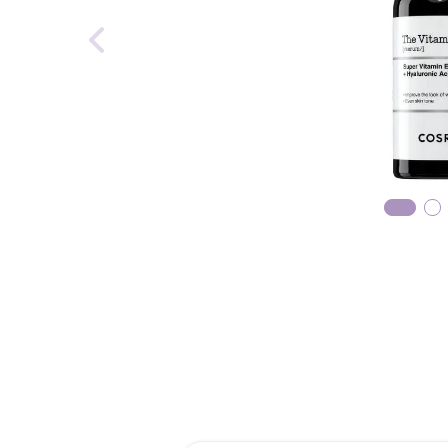
roch
des