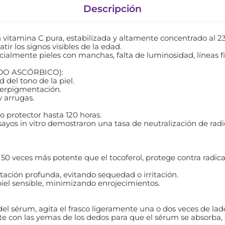
Descripción
 vitamina C pura, estabilizada y altamente concentrado al 2
atir los signos visibles de la edad.
ecialmente pieles con manchas, falta de luminosidad, líneas f
IDO ASCÓRBICO):
 del tono de la piel.
perpigmentación.
y arrugas.
o protector hasta 120 horas.
os in vitro demostraron una tasa de neutralización de radica
 50 veces más potente que el tocoferol, protege contra radica
atación profunda, evitando sequedad o irritación.
piel sensible, minimizando enrojecimientos.
 del sérum, agita el frasco ligeramente una o dos veces de lad
te con las yemas de los dedos para que el sérum se absorba,