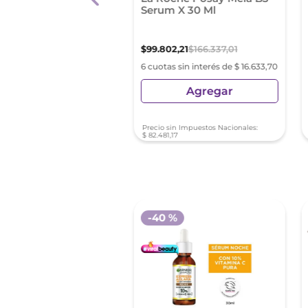
a De Dia Tono Medio
Serum X 30 Ml
0 X 50 Ml
66
,
62
$
99
.
802
,
21
$
166
.
337
,
01
s sin interés de $ 27.761,10
6 cuotas sin interés de $ 16.633,70
Agregar
Agregar
sin Impuestos Nacionales:
Precio sin Impuestos Nacionales:
8
,
36
$
82
.
481
,
17
 %
-
40 %