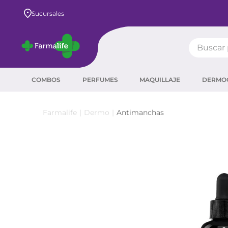
Envío GRATIS a todo el país desde $80.000
Sucursales
Buscar pr
TÉRMIN
COMBOS
PERFUMES
MAQUILLAJE
DERMO
prot
ser
Dermo
Antimanchas
crea
sha
prot
corr
agua
másc