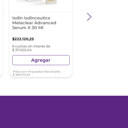
Isdin Isdinceutics
Caviahue Cicancalm
Melaclear Advanced
Gr Crema
Serum X 30 Ml
$
222
.
120
,
25
$
37
.
000
,
00
6 cuotas sin interés de
6 cuotas sin interés de $ 61
$ 37.020,04
Agregar
Agregar
Precio sin Impuestos Nacionales:
Precio sin Impuestos Nacionale
$
183
.
570
,
45
$
30
.
578
,
51