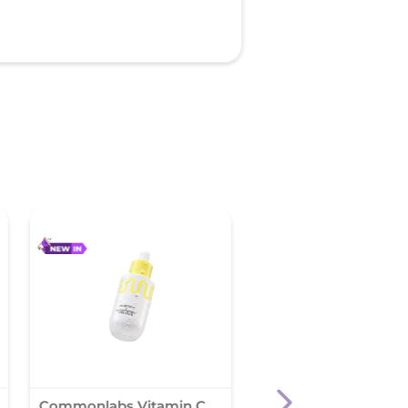
Commonlabs Vitamin C
Cosrx The Alpha Arbu