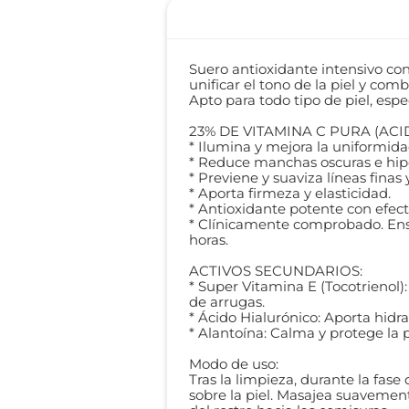
Suero antioxidante intensivo con
unificar el tono de la piel y comb
Apto para todo tipo de piel, esp
23% DE VITAMINA C PURA (AC
* Ilumina y mejora la uniformidad
* Reduce manchas oscuras e hi
* Previene y suaviza líneas finas 
* Aporta firmeza y elasticidad.
* Antioxidante potente con efect
* Clínicamente comprobado. Ensay
horas.
ACTIVOS SECUNDARIOS:
* Super Vitamina E (Tocotrienol):
de arrugas.
* Ácido Hialurónico: Aporta hidr
* Alantoína: Calma y protege la 
Modo de uso:
Tras la limpieza, durante la fase
sobre la piel. Masajea suavemen