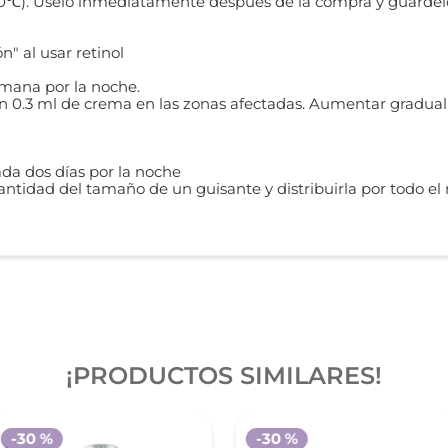
 Úselo inmediatamente después de la compra y guárdelo en
" al usar retinol
emana por la noche.
 0.3 ml de crema en las zonas afectadas. Aumentar gradualm
ada dos días por la noche
ntidad del tamaño de un guisante y distribuirla por todo el r
¡PRODUCTOS SIMILARES!
-
30 %
-
30 %