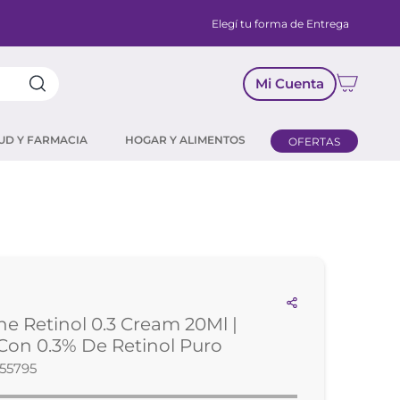
Elegí tu forma de Entrega
Mi Cuenta
UD Y FARMACIA
HOGAR Y ALIMENTOS
OFERTAS
he Retinol 0.3 Cream 20Ml |
on 0.3% De Retinol Puro
55795