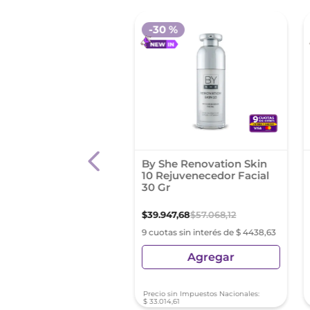
-
30 %
ctiv Ojos
By She Renovation Skin
10 Rejuvenecedor Facial
30 Gr
390
,
68
$
39
.
947
,
68
$
57
.
068
,
12
s sin interés de $ 15.821,18
9 cuotas sin interés de $ 4438,63
Agregar
Agregar
sin Impuestos Nacionales:
Precio sin Impuestos Nacionales:
8
,
25
$
33
.
014
,
61