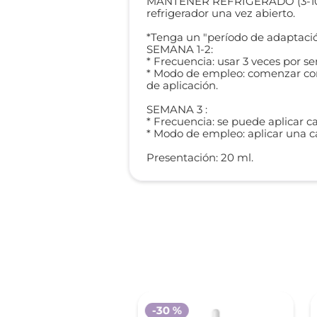
MANTENER REFRIGERADO (3-10℃).
refrigerador una vez abierto.
*Tenga un "período de adaptación
SEMANA 1-2:
* Frecuencia: usar 3 veces por s
* Modo de empleo: comenzar con
de aplicación.
SEMANA 3 :
* Frecuencia: se puede aplicar c
* Modo de empleo: aplicar una ca
Presentación: 20 ml.
 %
-
30 %