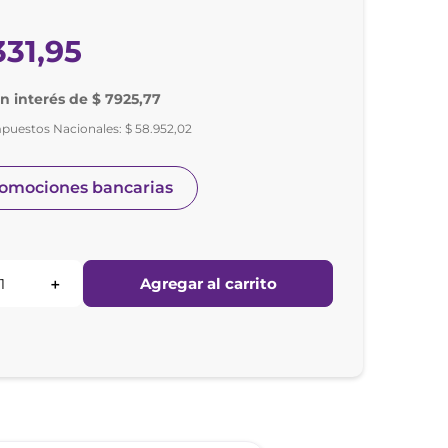
331
,
95
in interés de $ 7925,77
mpuestos Nacionales:
$
58
.
952
,
02
romociones bancarias
Agregar al carrito
＋