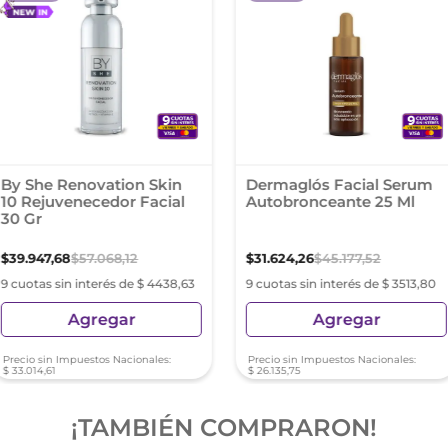
By She Renovation Skin
Dermaglós Facial Serum
10 Rejuvenecedor Facial
Autobronceante 25 Ml
30 Gr
$
39
.
947
,
68
$
57
.
068
,
12
$
31
.
624
,
26
$
45
.
177
,
52
9 cuotas sin interés de $ 4438,63
9 cuotas sin interés de $ 3513,80
Agregar
Agregar
Precio sin Impuestos Nacionales:
Precio sin Impuestos Nacionales:
$
33
.
014
,
61
$
26
.
135
,
75
¡TAMBIÉN COMPRARON!