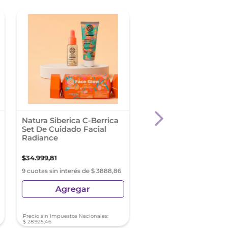
Natura Siberica C-Berrica
Eximia Hyalu Absolut
Set De Cuidado Facial
X 30Gr
Radiance
$
34
.
999
,
81
$
85
.
499
,
66
9 cuotas sin interés de $ 3888,86
9 cuotas sin interés de $ 9
Agregar
Agregar
Precio sin Impuestos Nacionales:
Precio sin Impuestos Nacionale
$
28
.
925
,
46
$
70
.
660
,
88