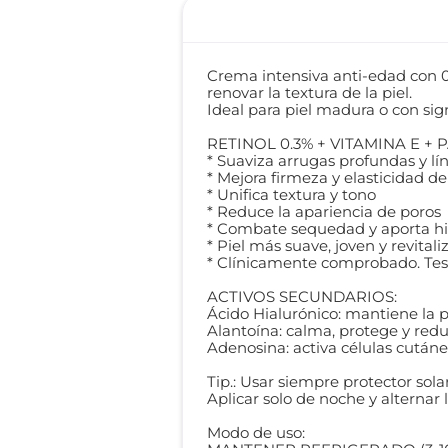
Crema intensiva anti-edad con 0.
renovar la textura de la piel.
Ideal para piel madura o con si
RETINOL 0.3% + VITAMINA E +
* Suaviza arrugas profundas y lín
* Mejora firmeza y elasticidad de 
* Unifica textura y tono
* Reduce la apariencia de poros
* Combate sequedad y aporta hi
* Piel más suave, joven y revitali
* Clínicamente comprobado. Tes
ACTIVOS SECUNDARIOS:
Ácido Hialurónico: mantiene la pi
Alantoína: calma, protege y reduc
Adenosina: activa células cutáne
Tip.: Usar siempre protector solar
Aplicar solo de noche y alternar 
Modo de uso: