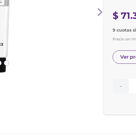
nol
ura
$
71
.
9 cuotas s
Precio sin I
Ver p
－