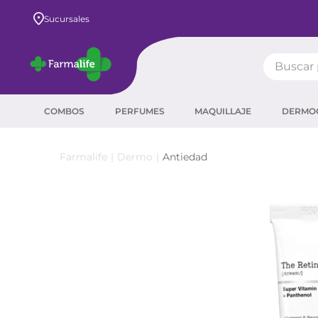
Envío GRATIS a todo el país desde $80.000
Sucursales
Buscar pr
TÉRMIN
COMBOS
PERFUMES
MAQUILLAJE
DERMO
prot
ser
Dermo
Antiedad
crea
sha
prot
agua
corr
masc