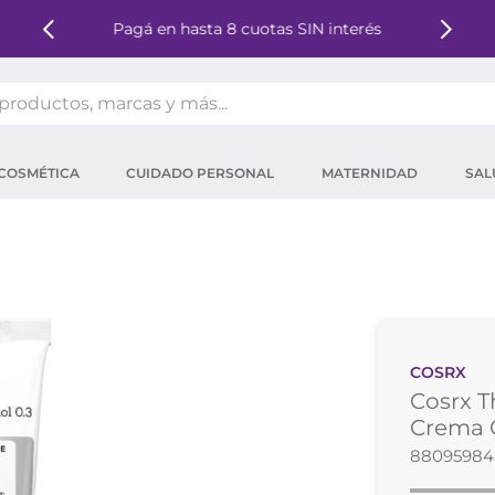
Pagá en hasta 8 cuotas SIN interés
oductos, marcas y más...
OS MÁS BUSCADOS
COSMÉTICA
CUIDADO PERSONAL
MATERNIDAD
SAL
ector solar
um
tina
mpoo
eina
COSRX
 micelar
Cosrx T
ector
Crema C
88095984
ara pestañas