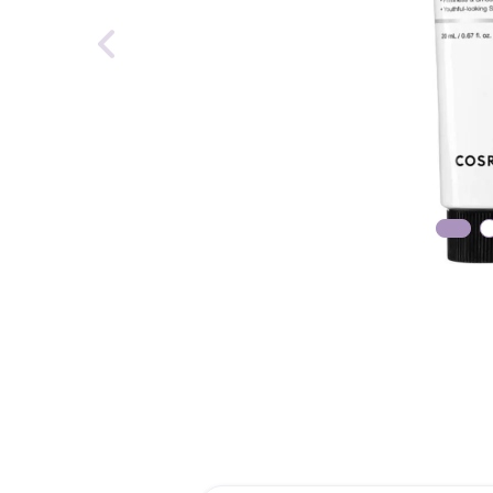
reti
tint