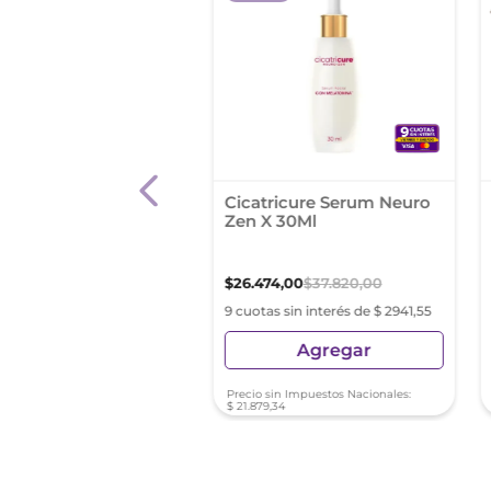
in Hyaluron-Filler +
Cicatricure Serum Neuro
icity Crema Facial
Zen X 30Ml
edad De Noche Todo
De Piel X 50 Ml
76
,
73
$
157
.
353
,
47
$
26
.
474
,
00
$
37
.
820
,
00
s sin interés de $ 8741,85
9 cuotas sin interés de $ 2941,55
Agregar
Agregar
sin Impuestos Nacionales:
Precio sin Impuestos Nacionales:
2
,
09
$
21
.
879
,
34