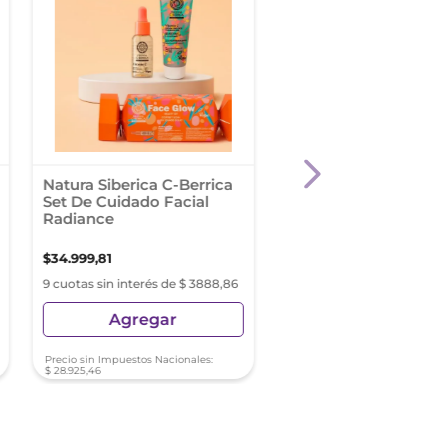
Natura Siberica C-Berrica
Eximia Serum Hyalu
Set De Cuidado Facial
Concentre X 30 Ml
Radiance
$
34
.
999
,
81
$
62
.
499
,
75
9 cuotas sin interés de $ 3888,86
9 cuotas sin interés de $ 6
Agregar
Agregar
Precio sin Impuestos Nacionales:
Precio sin Impuestos Nacionale
$
28
.
925
,
46
$
51
.
652
,
69