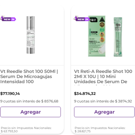
Vt Reedle Shot 100 50Ml |
Vt Reti-A Reedle Shot 100
Serum De Microagujas
2Ml X 10U | 10 Mini
Intensidad 100
Unidades De Serum De
Microagujas 100
$
77
.
190
,
14
$
34
.
874
,
32
9 cuotas sin interés de $ 8576,68
9 cuotas sin interés de $ 3874,92
Agregar
Agregar
Precio sin Impuestos Nacionales:
Precio sin Impuestos Nacionales:
$
63
.
793
,
50
$
28
.
821
,
75