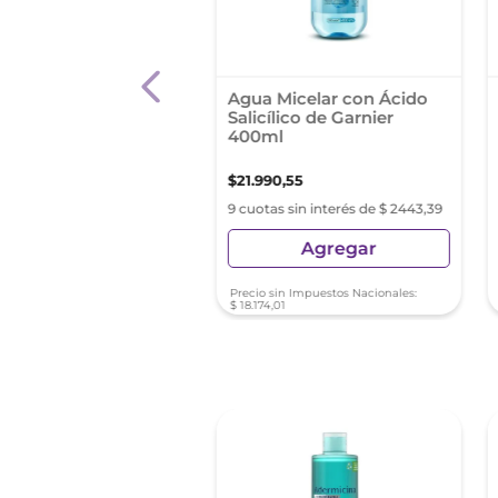
Micelar L'Oreal Paris
Agua Micelar con Ácido
 Total 5 200ml
Salicílico de Garnier
400ml
90
,
48
$
21
.
990
,
55
s sin interés de $ 2110,05
9 cuotas sin interés de $ 2443,39
Agregar
Agregar
sin Impuestos Nacionales:
Precio sin Impuestos Nacionales:
4
,
61
$
18
.
174
,
01