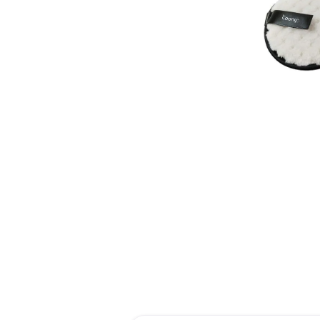
reti
roch