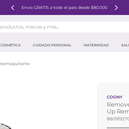
Envío GRATIS a todo el país desde $80.000
oductos, marcas y más...
OS MÁS BUSCADOS
COSMÉTICA
CUIDADO PERSONAL
MATERNIDAD
SAL
ector solar
um
esmaquillante
tina
mpoo
eina
COONY
 micelar
Remove
ector
Up Rem
88091927
ara pestañas