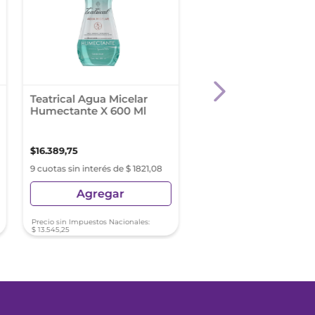
Teatrical Agua Micelar
Teatrical Toallitas
Humectante X 600 Ml
Humectantes X 40U
$
16
.
389
,
75
$
8054
,
56
9 cuotas sin interés de $ 1821,08
9 cuotas sin interés de $ 8
Agregar
Agregar
Precio sin Impuestos Nacionales:
Precio sin Impuestos Nacionale
$
13
.
545
,
25
$
6656
,
66