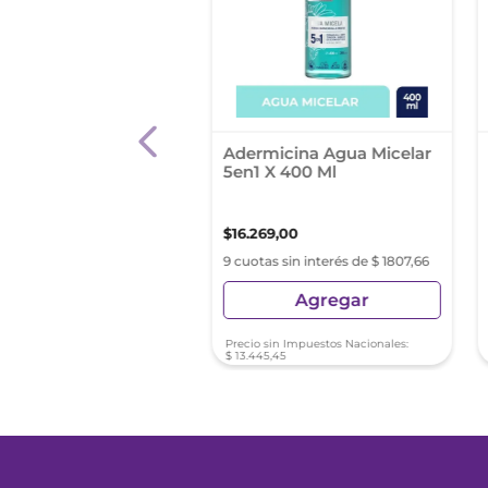
Micelar Bifasica
Adermicina Agua Micelar
l Hidra Total 5 X 200
5en1 X 400 Ml
90
,
48
$
16
.
269
,
00
s sin interés de $ 2110,05
9 cuotas sin interés de $ 1807,66
Agregar
Agregar
sin Impuestos Nacionales:
Precio sin Impuestos Nacionales:
4
,
61
$
13
.
445
,
45