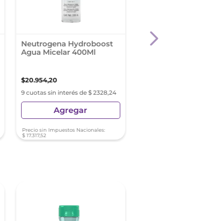
Neutrogena Hydroboost
Neutrogena Purified 
Agua Micelar 400Ml
Ag Mic 400M Loc
$
20
.
954
,
20
$
20
.
954
,
20
9 cuotas sin interés de $ 2328,24
9 cuotas sin interés de $ 2
Agregar
Agregar
Precio sin Impuestos Nacionales:
Precio sin Impuestos Nacionale
$
17
.
317
,
52
$
17
.
317
,
52