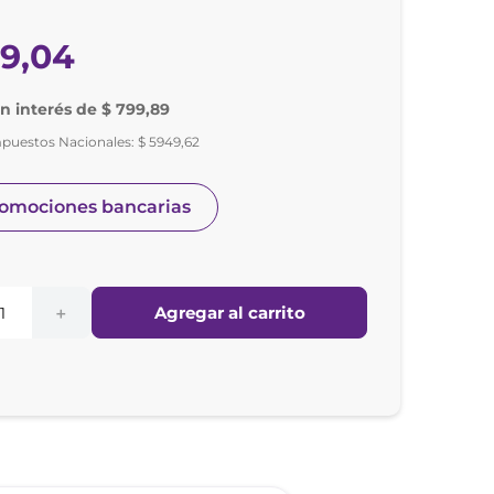
99
,
04
in interés de $ 799,89
mpuestos Nacionales:
$
5949
,
62
romociones bancarias
Agregar al carrito
＋