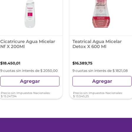
Cicatricure Agua Micelar
Teatrical Agua Micelar
Nf X 200Ml
Detox X 600 Ml
$
18
.
450
,
01
$
16
.
389
,
75
9 cuotas sin interés de $ 2050,00
9 cuotas sin interés de $ 1821,08
Agregar
Agregar
Precio sin Impuestos Nacionales:
Precio sin Impuestos Nacionales:
$
15
.
247
,
94
$
13
.
545
,
25