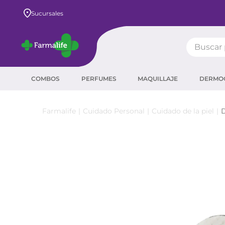
Sucursales
Buscar pr
TÉRMIN
COMBOS
PERFUMES
MAQUILLAJE
DERMO
prot
ser
Cuidado Personal
Cuidado de la piel
D
crea
sha
prot
agua
corr
másc