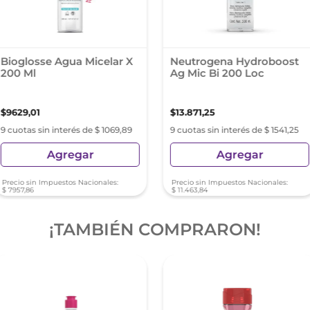
Bioglosse Agua Micelar X
Neutrogena Hydroboost
200 Ml
Ag Mic Bi 200 Loc
$
9629
,
01
$
13
.
871
,
25
9 cuotas sin interés de $ 1069,89
9 cuotas sin interés de $ 1541,25
Agregar
Agregar
Precio sin Impuestos Nacionales:
Precio sin Impuestos Nacionales:
$
7957
,
86
$
11
.
463
,
84
¡TAMBIÉN COMPRARON!