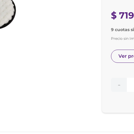
nol
e posay
$
71
9 cuotas s
Precio sin I
Ver p
－