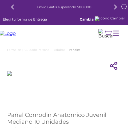
Envío Gratis superando $80.000
Elegí tu forma de Entrega
Cambiar
Cuidado Personal
Adultos
Pañales
COMODIN
Pañal Comodin Anatomico Juvenil
Mediano 10 Unidades
7791229152917
$
7435
,
44