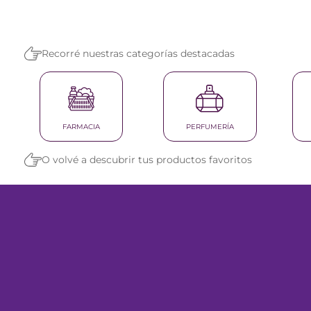
reti
tint
Recorré nuestras categorías destacadas
FARMACIA
PERFUMERÍA
O volvé a descubrir tus productos favoritos