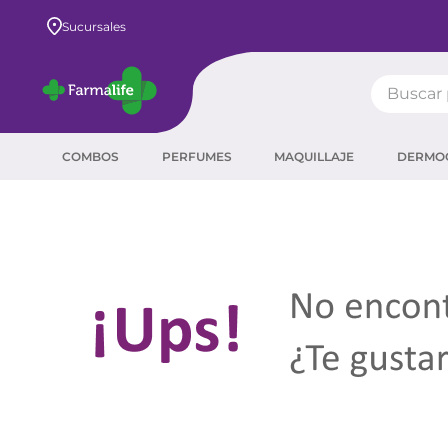
Sucursales
Buscar pr
TÉRMIN
COMBOS
PERFUMES
MAQUILLAJE
DERMO
prot
ser
sha
crea
prot
agua
corr
másc