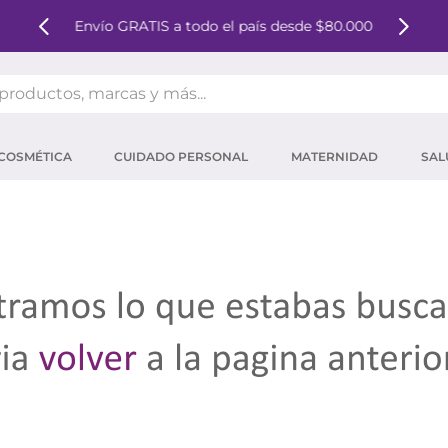
Envío GRATIS a todo el país desde $80.000
oductos, marcas y más...
OS MÁS BUSCADOS
COSMÉTICA
CUIDADO PERSONAL
MATERNIDAD
SAL
ector solar
um
mpoo
tina
eina
 micelar
ector
ara pestañas