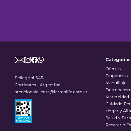
Categorías
Ofertas
Fragancias
Pellegrini 645
Maquillaje
Corrientes - Argentina
Dermocosm
atencionalcliente@farmalife.com.ar
Maternidad
Cuidado Per
Hogar y Ali
Salud y Far
Recetario O