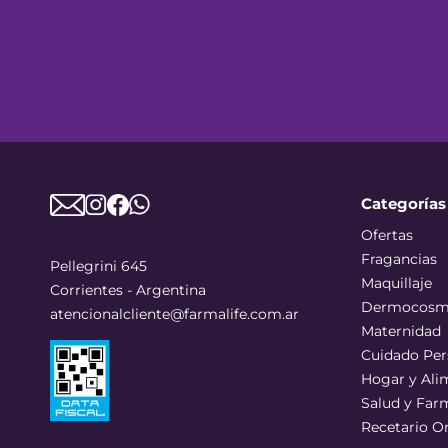
Categorías
Ofertas
Fragancias
Pellegrini 645
Maquillaje
Corrientes - Argentina
Dermocosm
atencionalcliente@farmalife.com.ar
Maternidad
Cuidado Per
Hogar y Ali
Salud y Far
Recetario O