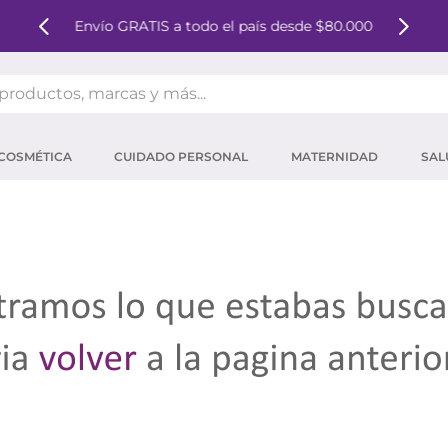
Envío GRATIS a todo el país desde $80.000
oductos, marcas y más...
OS MÁS BUSCADOS
COSMÉTICA
CUIDADO PERSONAL
MATERNIDAD
SAL
ector solar
um
tina
mpoo
eina
 micelar
ector
ara pestañas