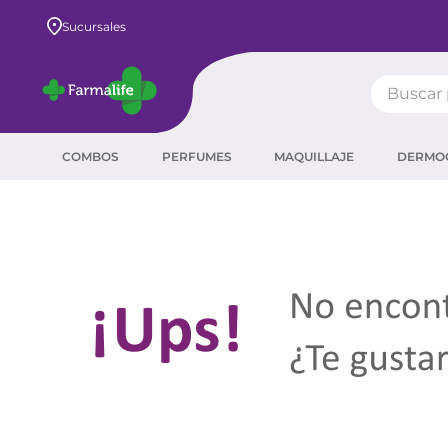
Sucursales
Buscar pr
TÉRMIN
COMBOS
PERFUMES
MAQUILLAJE
DERMO
prot
ser
crea
sha
prot
agua
corr
masc