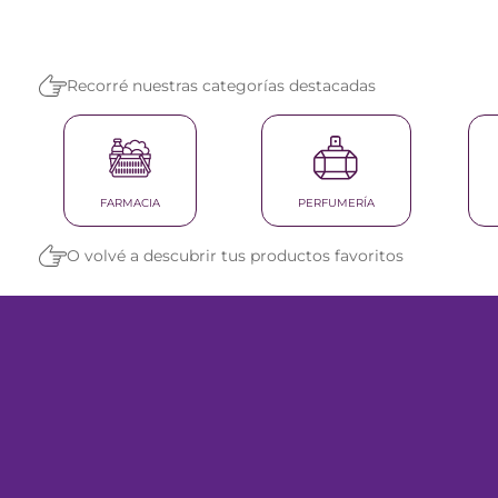
reti
tint
Recorré nuestras categorías destacadas
FARMACIA
PERFUMERÍA
O volvé a descubrir tus productos favoritos