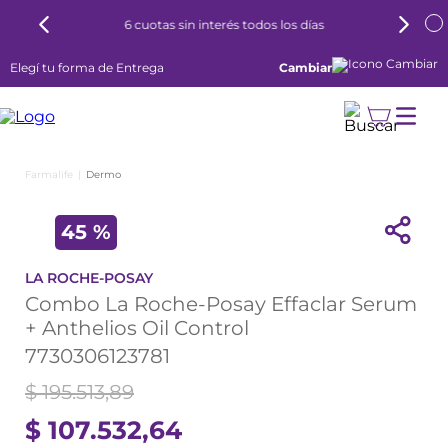
6 cuotas sin interés todos los días
Elegí tu forma de Entrega
Cambiar
Dermo
45 %
LA ROCHE-POSAY
Combo La Roche-Posay Effaclar Serum
+ Anthelios Oil Control
7730306123781
$
195
.
513
,
89
$
107
.
532
,
64