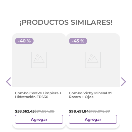
¡PRODUCTOS SIMILARES!
-
40 %
-
45 %
-
4
eza
Comb
ón
Effac
Oil C
09
$
107
.
Combo CeraVe Limpieza +
Combo Vichy Minéral 89
Hidratación FPS30
Rostro + Ojos
$
58
.
562
,
45
$
97
.
604
,
09
$
98
.
491
,
84
$
179
.
076
,
07
Agregar
Agregar