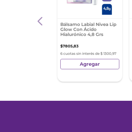
ctor Labial
Bálsamo Labial Nivea Lip
ctante Nivea Soft
Glow Con Ácido
 Para Todo Tipo De
Hialurónico 4,8 Grs
X 4,8 Grs
5
,
37
$
6507
,
67
$
7805
,
83
s sin interés de $ 759,22
6 cuotas sin interés de $ 1300,97
Agregar
Agregar
sin Impuestos Nacionales:
77