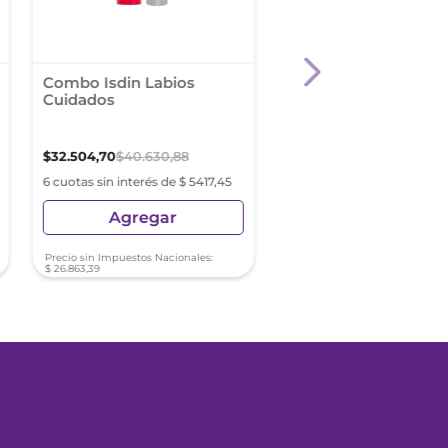
Combo Isdin Labios
Combo Isdin Labios
Cuidados
Protección y Color
$
32
.
504
,
70
$
40
.
630
,
88
$
48
.
757
,
06
$
60
.
946
,
32
6 cuotas sin interés de $ 5417,45
6 cuotas sin interés de $ 81
Agregar
Agregar
Precio sin Impuestos Nacionales:
Precio sin Impuestos Nacionale
$
26
.
863
,
39
$
40
.
295
,
09