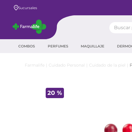
Envío GRATIS a todo el país desde $80.000
Sucursales
Buscar pr
TÉRMIN
COMBOS
PERFUMES
MAQUILLAJE
DERMO
prot
ser
Cuidado Personal
Cuidado de la piel
P
crea
sha
20 %
prot
agua
corr
masc