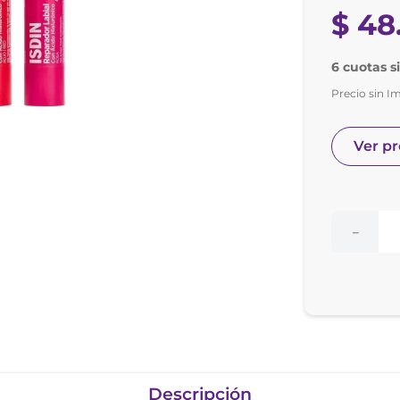
nol
$
48
ura
6 cuotas s
Precio sin I
Ver p
－
Descripción