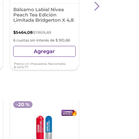
Bálsamo Labial Nivea
Isdin Reparador Labi
Peach Tea Edición
Stick Rojo X 4 Gr
Limitada Bridgerton X 4,8
Grs
$
5464
,
08
$
7805
,
83
$
21
.
535
,
26
6 cuotas sin interés de $ 910,68
6 cuotas sin interés de $ 35
Agregar
Agregar
Precio sin Impuestos Nacionales:
Precio sin Impuestos Nacionale
$
4515
,
77
$
17
.
797
,
74
-
20 %
-
20 %