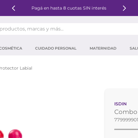
Pagá en hasta 8 cuotas SIN interés
oductos, marcas y más...
OS MÁS BUSCADOS
COSMÉTICA
CUIDADO PERSONAL
MATERNIDAD
SAL
ector solar
um
rotector Labial
tina
mpoo
eina
ISDIN
 micelar
Combo I
ector
779999901
ara pestañas