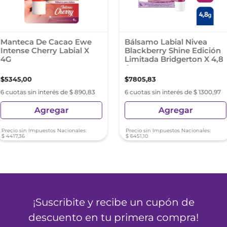
Manteca De Cacao Ewe
Bálsamo Labial Nivea
Intense Cherry Labial X
Blackberry Shine Edición
4G
Limitada Bridgerton X 4,8
Grs
$
5345
,
00
$
7805
,
83
6 cuotas sin interés de $ 890,83
6 cuotas sin interés de $ 1300,97
Agregar
Agregar
Precio sin Impuestos Nacionales:
Precio sin Impuestos Nacionales:
$
4417
,
36
$
6451
,
10
¡Suscribite y recibe un cupón de
descuento en tu primera compra!