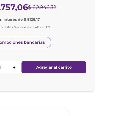
.
757
,
06
$
60
.
946
,
32
in interés de $ 8126,17
mpuestos Nacionales:
$
40
.
295
,
09
romociones bancarias
Agregar al carrito
＋