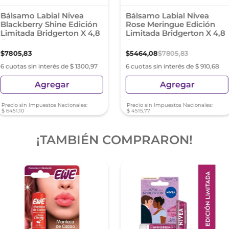
Bálsamo Labial Nivea
Bálsamo Labial Nivea
Blackberry Shine Edición
Rose Meringue Edición
Limitada Bridgerton X 4,8
Limitada Bridgerton X 4,8
Grs
Grs
$
7805
,
83
$
5464
,
08
$
7805
,
83
6 cuotas sin interés de $ 1300,97
6 cuotas sin interés de $ 910,68
Agregar
Agregar
Precio sin Impuestos Nacionales:
Precio sin Impuestos Nacionales:
$
6451
,
10
$
4515
,
77
¡TAMBIÉN COMPRARON!