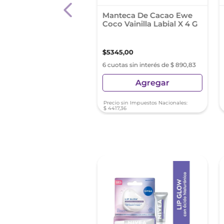
ctor Solar Labial
Manteca De Cacao Ewe
ctante Nivea Sun
Coco Vainilla Labial X 4 G
ct Fps 30 Para Todo
De Piel X 4,8 Grs
5
,
83
$
5345
,
00
s sin interés de $ 1300,97
6 cuotas sin interés de $ 890,83
Agregar
Agregar
sin Impuestos Nacionales:
Precio sin Impuestos Nacionales:
10
$
4417
,
36
 %