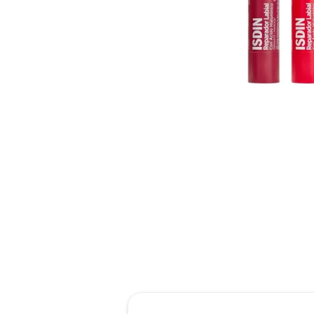
reti
tint