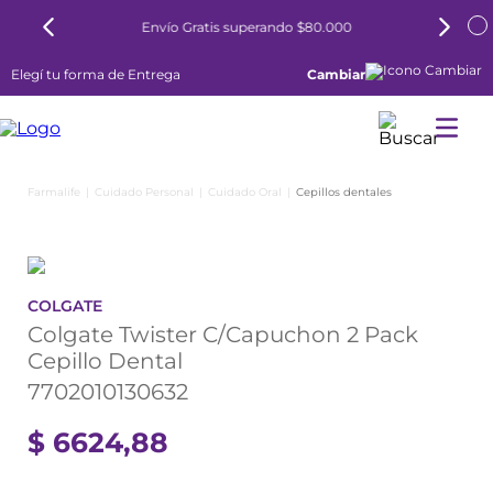
Envío Gratis superando $80.000
Elegí tu forma de Entrega
Cambiar
Cuidado Personal
Cuidado Oral
Cepillos dentales
COLGATE
Colgate Twister C/Capuchon 2 Pack
Cepillo Dental
7702010130632
$
6624
,
88