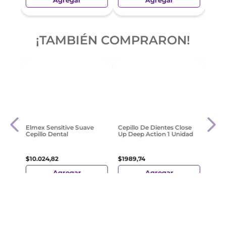
Agregar
Agregar
¡TAMBIÉN COMPRARON!
e
Colga
Paq 
$
618
Elmex Sensitive Suave
Cepillo De Dientes Close
Cepillo Dental
Up Deep Action 1 Unidad
$
10
.
024
,
82
$
1989
,
74
Agregar
Agregar