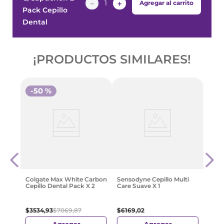
－
＋
Agregar al carrito
Pack Cepillo
Dental
¡PRODUCTOS SIMILARES!
-
50 %
Colga
 30 G
Bamb
$
99
Colgate Max White Carbon
Sensodyne Cepillo Multi
Cepillo Dental Pack X 2
Care Suave X 1
$
3534
,
93
$
7069
,
87
$
6169
,
02