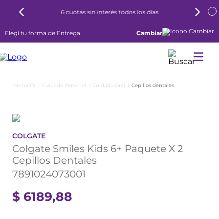
6 cuotas sin interés todos los días
Elegí tu forma de Entrega
Cambiar
Cuidado Personal
Cuidado Oral
Cepillos dentales
COLGATE
Colgate Smiles Kids 6+ Paquete X 2
Cepillos Dentales
7891024073001
$
6189
,
88