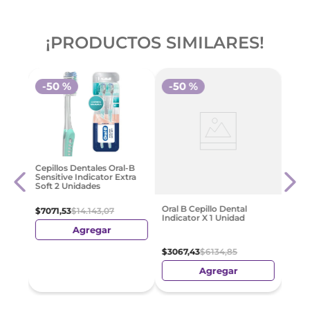
¡PRODUCTOS SIMILARES!
-
50 %
-
50 %
assic
Cepil
Cepillos Dentales Oral-B
Kids 
Sensitive Indicator Extra
Soft 2 Unidades
$
235
Oral B Cepillo Dental
$
7071
,
53
$
14
.
143
,
07
Indicator X 1 Unidad
Agregar
$
3067
,
43
$
6134
,
85
Agregar