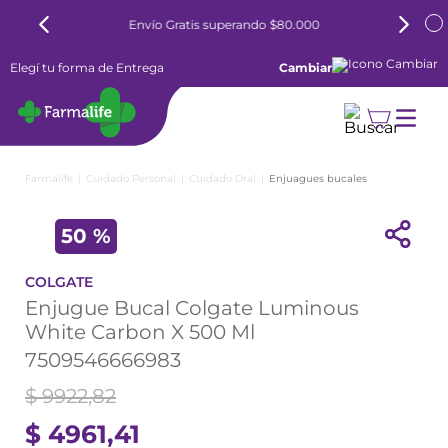
Envío Gratis superando $80.000
Elegí tu forma de Entrega
Cambiar
Cuidado Personal
Cuidado Oral
Enjuagues bucales
50 %
COLGATE
Enjugue Bucal Colgate Luminous
White Carbon X 500 Ml
7509546666983
$
9922
,
82
$
4961
,
41