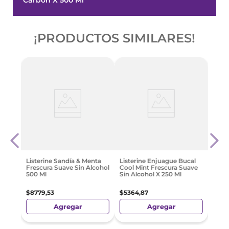
¡PRODUCTOS SIMILARES!
 Mint
Colg
Enju
$
12
.
Listerine Sandía & Menta
Listerine Enjuague Bucal
Frescura Suave Sin Alcohol
Cool Mint Frescura Suave
500 Ml
Sin Alcohol X 250 Ml
$
8779
,
53
$
5364
,
87
Agregar
Agregar