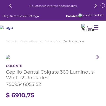
6 cuotas sin interés todos los días
Elegí tu forma de Entrega
Cambiar
Cuidado Personal
Cuidado Oral
Cepillos dentales
COLGATE
Cepillo Dental Colgate 360 Luminous
White 2 Unidades
7509546055152
$
6910
,
75