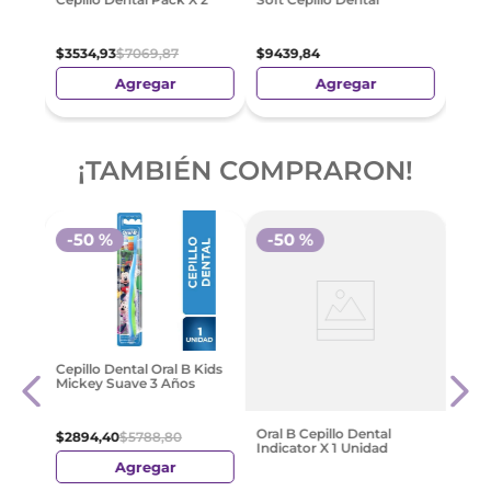
$
3534
,
93
$
7069
,
87
$
9439
,
84
Agregar
Agregar
¡TAMBIÉN COMPRARON!
-
50 %
-
50 %
-
5
e
Colg
Cepillo Dental Oral B Kids
Cepil
Mickey Suave 3 Años
$
353
Oral B Cepillo Dental
$
2894
,
40
$
5788
,
80
Indicator X 1 Unidad
Agregar