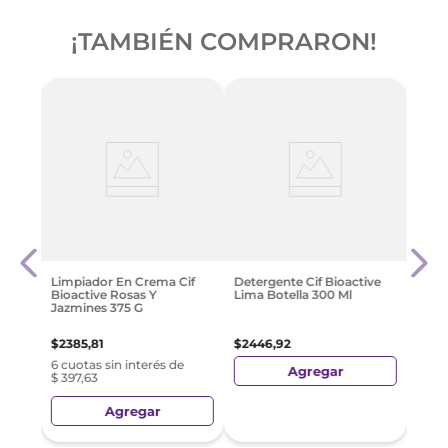
¡TAMBIÉN COMPRARON!
ive
Limp
Bioac
$
432
Limpiador En Crema Cif
Detergente Cif Bioactive
Bioactive Rosas Y
Lima Botella 300 Ml
Jazmines 375 G
$
2385
,
81
$
2446
,
92
6 cuotas sin interés de
Agregar
$ 397,63
Agregar
Preci
Nacio