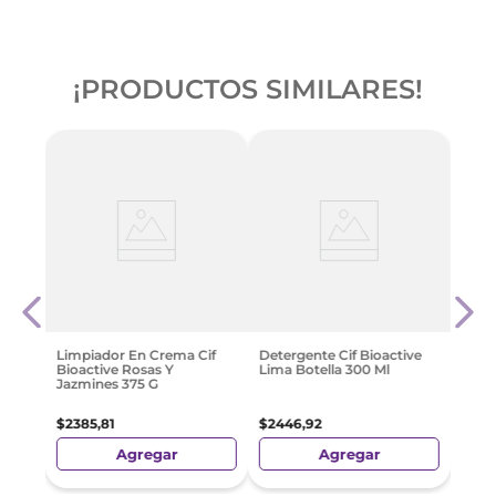
¡PRODUCTOS SIMILARES!
ive
Limp
Bioac
$
432
Limpiador En Crema Cif
Detergente Cif Bioactive
Bioactive Rosas Y
Lima Botella 300 Ml
Jazmines 375 G
$
2385
,
81
$
2446
,
92
Agregar
Agregar