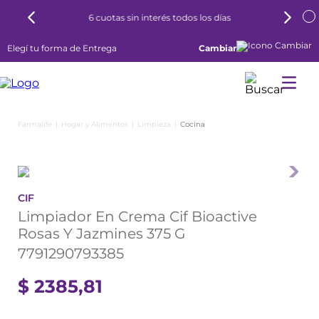
6 cuotas sin interés todos los días
Elegí tu forma de Entrega
Cambiar
Hogar y Alimentos
Limpieza
Cocina
CIF
Limpiador En Crema Cif Bioactive
Rosas Y Jazmines 375 G
7791290793385
$
2385
,
81