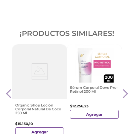
¡PRODUCTOS SIMILARES!
a
Perpi
Sérum Corporal Dove Pro-
oi
Reju
Retinol 200 Ml
Corp
Ml
$
27
.
Organic Shop Loción
$
12
.
256
,
23
Corporal Natural De Coco
250 Ml
Agregar
$
15
.
150
,
10
Agregar