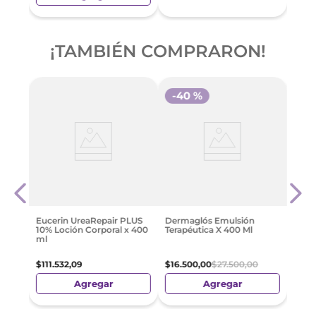
¡TAMBIÉN COMPRARON!
-
40 %
Hind
bles
350 
0 Gr
$
86
Eucerin UreaRepair PLUS
Dermaglós Emulsión
10% Loción Corporal x 400
Terapéutica X 400 Ml
ml
$
111
.
532
,
09
$
16
.
500
,
00
$
27
.
500
,
00
Agregar
Agregar