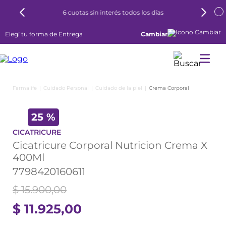
6 cuotas sin interés todos los días
Elegí tu forma de Entrega
Cambiar
Cuidado Personal
Cuidado de la piel
Crema Corporal
25 %
CICATRICURE
Cicatricure Corporal Nutricion Crema X
400Ml
7798420160611
$
15
.
900
,
00
$
11
.
925
,
00