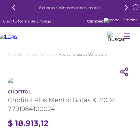
6 cuotas sin interés todos los días
Elegí tu forma de Entrega
Cambiar
Salud y Farmacia
Medicamentos de Venta Libre
CHOFITOL
Chofitol Plus Mentol Gotas X 120 Ml
7791984100024
$
18
.
913
,
12