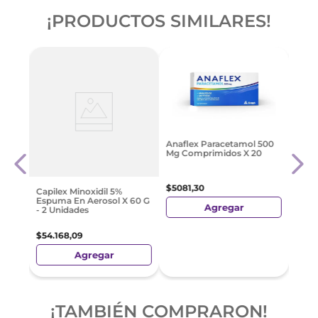
¡PRODUCTOS SIMILARES!
Anaflex Paracetamol 500
Lome
Mg Comprimidos X 20
$
5081
,
30
$
12
.
Capilex Minoxidil 5%
Espuma En Aerosol X 60 G
Agregar
- 2 Unidades
$
54
.
168
,
09
Agregar
¡TAMBIÉN COMPRARON!