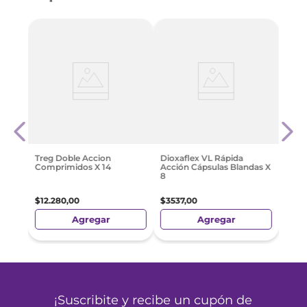
 10
Lome
$
12
.
Treg Doble Accion
Dioxaflex VL Rápida
Comprimidos X 14
Acción Cápsulas Blandas X
8
$
12
.
280
,
00
$
3537
,
00
Agregar
Agregar
¡Suscribite y recibe un cupón de