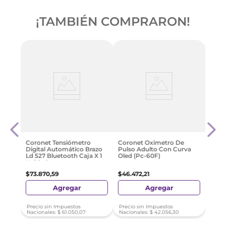
¡TAMBIÉN COMPRARON!
nica
Mave
splay
A Pi
$
93
.
Coronet Tensiómetro
Coronet Oximetro De
Digital Automático Brazo
Pulso Adulto Con Curva
Ld 527 Bluetooth Caja X 1
Oled (Pc-60F)
Unidad
$
73
.
870
,
59
$
46
.
472
,
21
Agregar
Agregar
Precio sin Impuestos
Precio sin Impuestos
Nacionales:
$
61
.
050
,
07
Nacionales:
$
42
.
056
,
30