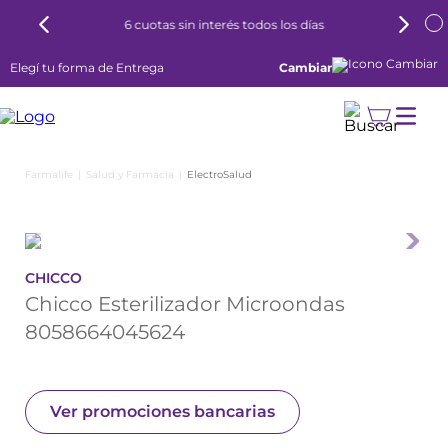
6 cuotas sin interés todos los días
Elegí tu forma de Entrega
Cambiar
Salud y Farmacia
ElectroSalud
CHICCO
Chicco Esterilizador Microondas
8058664045624
Ver promociones bancarias