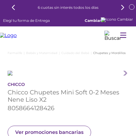
6 cuotas sin interés todos los días
Elegí tu forma de Entrega
Cambiar
Bebés y Maternidad
Cuidado del Bebé
Chupetes y Mordillos
CHICCO
Chicco Chupetes Mini Soft 0-2 Meses
Nene Liso X2
8058664128426
Ver promociones bancarias