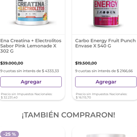
Ena Creatina + Electrolitos
Carbo Energy Fruit Punch
Sabor Pink Lemonade X
Envase X 540 G
302 G
$
39
.
000
,
00
$
19
.
500
,
00
9 cuotas sin interés de $ 4333,33
9 cuotas sin interés de $ 2166,66
Agregar
Agregar
Precio sin Impuestos Nacionales:
Precio sin Impuestos Nacionales:
$
32
.
231
,
40
$
16
.
115
,
70
¡TAMBIÉN COMPRARON!
-
25 %