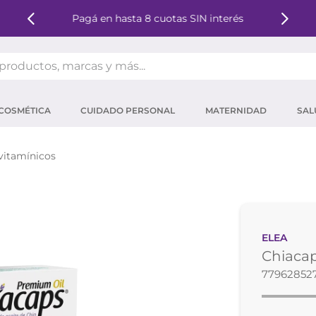
Pagá en hasta 8 cuotas SIN interés
oductos, marcas y más...
OS MÁS BUSCADOS
COSMÉTICA
CUIDADO PERSONAL
MATERNIDAD
SAL
ector solar
um
vitamínicos
tina
mpoo
eina
ELEA
 micelar
Chiaca
ector
77962852
ara pestañas