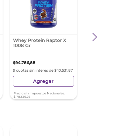
Whey Protein Raptor X
Satial Total Con
1008 Gr
Neutralasa X 60
Comprimidos
$
94
.
786
,
88
$
63
.
900
,
00
9 cuotas sin interés de $ 10.531,87
9 cuotas sin interés de $ 7
Agregar
Agregar
Precio sin Impuestos Nacionales:
Precio sin Impuestos Nacionale
$
78
.
336
,
26
$
52
.
809
,
92