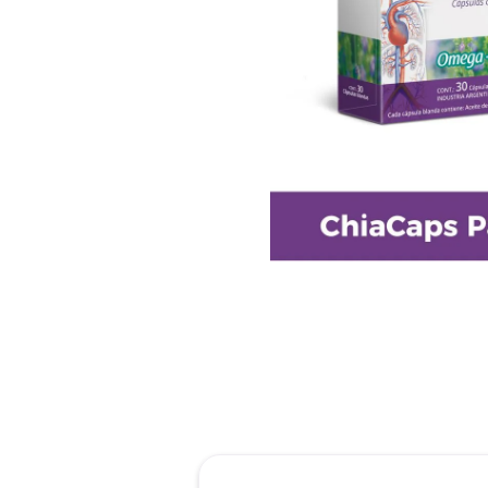
reti
roch