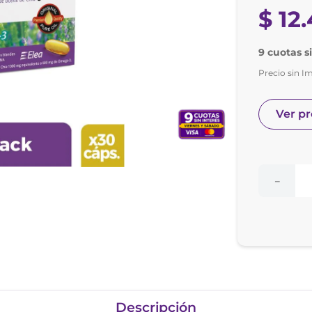
nol
$
12
.
e posay
9 cuotas s
Precio sin I
Ver p
－
Descripción