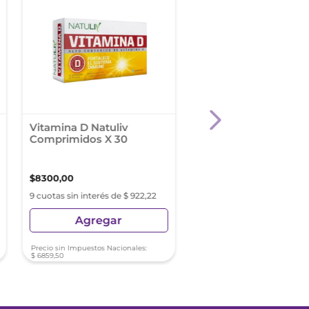
Vitamina D Natuliv
Whey Protein Truem
Comprimidos X 30
Vainilla X 1 Lb.(453 G)
$
8300
,
00
$
58
.
000
,
00
9 cuotas sin interés de $ 922,22
9 cuotas sin interés de $ 6
Agregar
Agregar
Precio sin Impuestos Nacionales:
Precio sin Impuestos Nacionale
$
6859
,
50
$
47
.
933
,
88