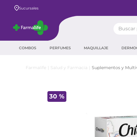
Envío GRATIS a todo el país desde $80.000
Sucursales
Buscar pr
TÉRMIN
COMBOS
PERFUMES
MAQUILLAJE
DERMO
prot
ser
Salud y Farmacia
Suplementos y Multi
crea
sha
30 %
prot
agua
corr
másc