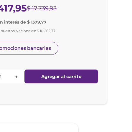
417
,
95
$
17
.
739
,
93
in interés de $ 1379,77
mpuestos Nacionales:
$
10
.
262
,
77
romociones bancarias
Agregar al carrito
＋