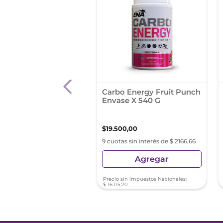
ia Gotas Probióticas
Carbo Energy Fruit Punch
l
Envase X 540 G
5
,
00
$
19
.
500
,
00
as sin interés de $ 3552,77
9 cuotas sin interés de $ 2166,66
Agregar
Agregar
sin Impuestos Nacionales:
Precio sin Impuestos Nacionales:
5
,
62
$
16
.
115
,
70