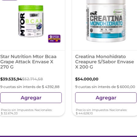
Star Nutrition Mtor Bcaa
Creatina Monohidrato
Grape Attack Envase X
Creapure S/Sabor Envase
270 G
X 200 G
$
39
.
535
,
94
$
52
.
714
,
58
$
54
.
000
,
00
9 cuotas sin interés de $ 4392,88
9 cuotas sin interés de $ 6000,00
Agregar
Agregar
Precio sin Impuestos Nacionales:
Precio sin Impuestos Nacionales:
$
32
.
674
,
33
$
44
.
628
,
10