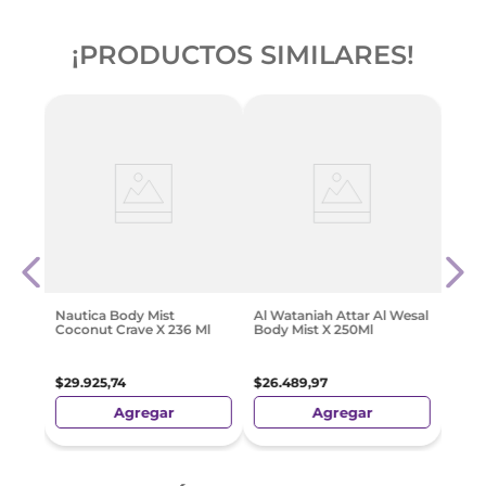
¡PRODUCTOS SIMILARES!
it
Well
Shin
100M
$
42
.
Nautica Body Mist
Al Wataniah Attar Al Wesal
Coconut Crave X 236 Ml
Body Mist X 250Ml
$
29
.
925
,
74
$
26
.
489
,
97
Agregar
Agregar