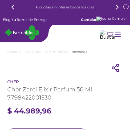
6 cuotas sin interés todos los días
Elegí tu forma de Entrega
Cambiar
Fragancias
Semiselectivas
Femeninas
CHER
Cher Zarci Elixir Parfum 50 Ml
7798422001530
$
44
.
989
,
96