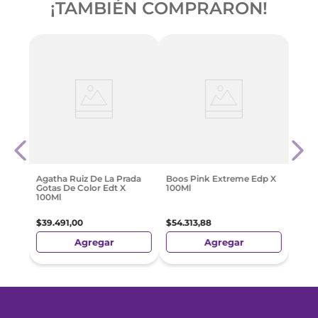
¡TAMBIÉN COMPRARON!
Chan
$
33
.
Agatha Ruiz De La Prada
Boos Pink Extreme Edp X
Gotas De Color Edt X
100Ml
100Ml
$
39
.
491
,
00
$
54
.
313
,
88
Agregar
Agregar